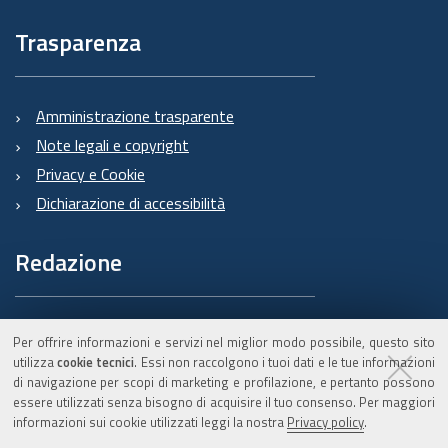
Trasparenza
Amministrazione trasparente
Note legali e copyright
Privacy e Cookie
Dichiarazione di accessibilità
Redazione
Informazioni sul Burert
Per offrire informazioni e servizi nel miglior modo possibile, questo sito
e contatti
utilizza
cookie tecnici
. Essi non raccolgono i tuoi dati e le tue informazioni
di navigazione per scopi di marketing e profilazione, e pertanto possono
essere utilizzati senza bisogno di acquisire il tuo consenso. Per maggiori
informazioni sui cookie utilizzati leggi la nostra
Privacy policy
.