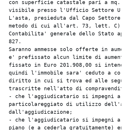
con superficie catastale pari a mq. 72
visibile presso l'Ufficio Settore Urba
L'asta, presieduta dal Capo Settore Ur
metodo di cui all'art. 73, lett. C) de
Contabilita' generale dello Stato appr
827.                                  
Saranno ammesse solo offerte in aument
e' prefissato alcun limite di aumento.
fissato in Euro 201.908,00 si intende 
quindi l'immobile sara' ceduto a corpo
diritto in cui si trova ed alle seguen
trascritte nell'atto di compravendita:
- che l'aggiudicatario si impegni a pr
particolareggiato di utilizzo dell'are
dall'aggiudicazione;                  
- che l'aggiudicatario si impegni a re
piano (e a cederla gratuitamente) entr