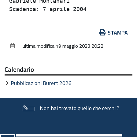
Gabriele Montanari                    
Azioni
STAMPA
sul
ultima modifica
19 maggio 2023 20:22
documento
Calendario
Pubblicazioni Burert 2026
Non hai trovato quello che cerchi ?
Piè
di