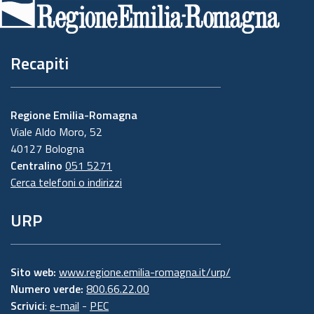
pagina
Recapiti
Regione Emilia-Romagna
Viale Aldo Moro, 52
40127 Bologna
Centralino
051 5271
Cerca telefoni o indirizzi
URP
Sito web:
www.regione.emilia-romagna.it/urp/
Numero verde:
800.66.22.00
Scrivici
:
e-mail
-
PEC