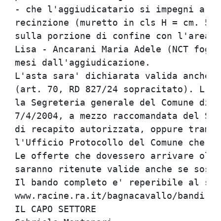
- che l'aggiudicatario si impegni a re
recinzione (muretto in cls H = cm. 50 
sulla porzione di confine con l'area d
Lisa - Ancarani Maria Adele (NCT fogli
mesi dall'aggiudicazione.             
L'asta sara' dichiarata valida anche s
(art. 70, RD 827/24 sopracitato). L'of
la Segreteria generale del Comune di B
7/4/2004, a mezzo raccomandata del Ser
di recapito autorizzata, oppure tramit
l'Ufficio Protocollo del Comune che ne
Le offerte che dovessero arrivare oltr
saranno ritenute valide anche se sosti
Il bando completo e' reperibile al sit
www.racine.ra.it/bagnacavallo/bandi.  
IL CAPO SETTORE                       