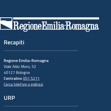
Piè
di
pagina
Recapiti
Regione Emilia-Romagna
Viale Aldo Moro, 52
40127 Bologna
Centralino
051 5271
Cerca telefoni o indirizzi
URP