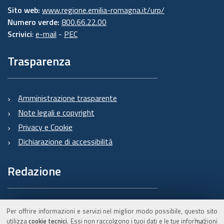
Sito web:
www.regione.emilia-romagna.it/urp/
Numero verde:
800.66.22.00
Scrivici
:
e-mail
-
PEC
Trasparenza
Amministrazione trasparente
Note legali e copyright
Privacy e Cookie
Dichiarazione di accessibilità
Redazione
Informazioni sul Burert
Per offrire informazioni e servizi nel miglior modo possibile, questo sito
e contatti
utilizza
cookie tecnici
. Essi non raccolgono i tuoi dati e le tue informazioni