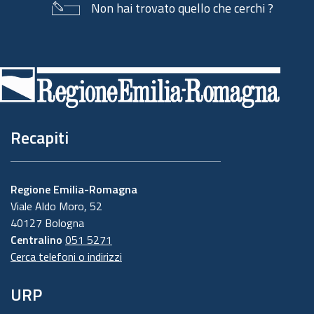
Non hai trovato quello che cerchi ?
Piè
di
pagina
Recapiti
Regione Emilia-Romagna
Viale Aldo Moro, 52
40127 Bologna
Centralino
051 5271
Cerca telefoni o indirizzi
URP