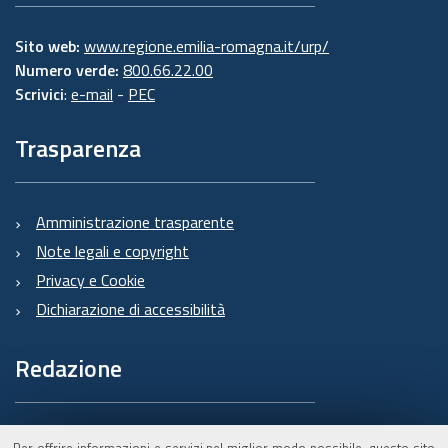
Sito web:
www.regione.emilia-romagna.it/urp/
Numero verde:
800.66.22.00
Scrivici
:
e-mail
-
PEC
Trasparenza
Amministrazione trasparente
Note legali e copyright
Privacy e Cookie
Dichiarazione di accessibilità
Redazione
Informazioni sul Burert
Per offrire informazioni e servizi nel miglior modo possibile, questo sito