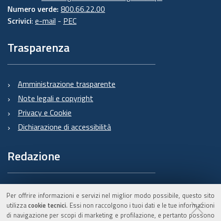
Numero verde:
800.66.22.00
Scrivici
:
e-mail
-
PEC
Trasparenza
Amministrazione trasparente
Note legali e copyright
Privacy e Cookie
Dichiarazione di accessibilità
Redazione
Informazioni sul Burert
Per offrire informazioni e servizi nel miglior modo possibile, questo sito
e contatti
utilizza
cookie tecnici
. Essi non raccolgono i tuoi dati e le tue informazioni
di navigazione per scopi di marketing e profilazione, e pertanto possono