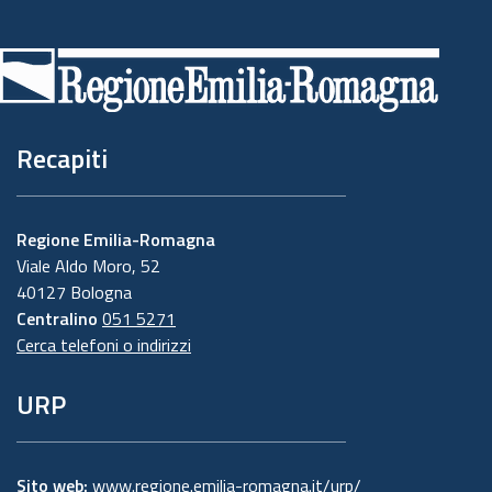
Piè
di
pagina
Recapiti
Regione Emilia-Romagna
Viale Aldo Moro, 52
40127 Bologna
Centralino
051 5271
Cerca telefoni o indirizzi
URP
Sito web:
www.regione.emilia-romagna.it/urp/