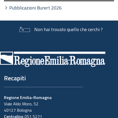
Pubblicazioni Burert 2026
Non hai trovato quello che cerchi ?
Piè
di
pagina
Recapiti
Regione Emilia-Romagna
Viale Aldo Moro, 52
40127 Bologna
Centralino
051 5271