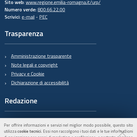
Sito web:
www.regione.emilia-romagna.it/urp/
Numero verde:
800.66.22.00
Scrivici
:
e-mail
-
PEC
Trasparenza
Amministrazione trasparente
Note legali e copyright
Privacy e Cookie
Dichiarazione di accessibilità
Redazione
Informazioni sul Burert
Per offrire informazioni e servizi nel miglior modo possibile, questo sito
e contatti
utilizza
cookie tecnici
. Essi non raccolgono i tuoi dati e le tue informazioni