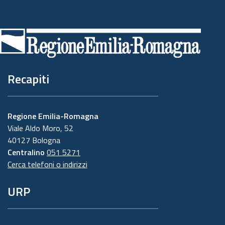
Piè
di
pagina
Recapiti
Regione Emilia-Romagna
Viale Aldo Moro, 52
40127 Bologna
Centralino
051 5271
Cerca telefoni o indirizzi
URP