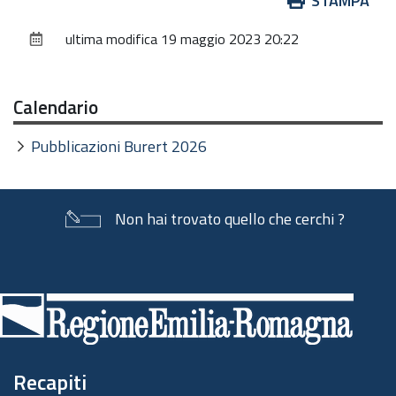
STAMPA
sul
ultima modifica
19 maggio 2023 20:22
documento
Calendario
Pubblicazioni Burert 2026
Non hai trovato quello che cerchi ?
Piè
di
pagina
Recapiti