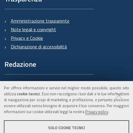
Amministrazione trasparente
Note legali e copyright
Privacy e Cookie
Dichiarazione di accessibilità
Redazione
Informazioni sul Burert
Per offrire informazioni e servizi nel miglior modo possibile, questo sito
e contatti
utilizza
cookie tecnici
. Essi non raccolgono i tuoi dati e le tue informazioni
di navigazione per scopi di marketing e profilazione, e pertanto possono
essere utilizzati senza bisogno di acquisire il tuo consenso. Per maggiori
informazioni sui cookie utilizzati leggi la nostra
Privacy policy
.
C.F. 800.625.903.79
SOLO COOKIE TECNICI