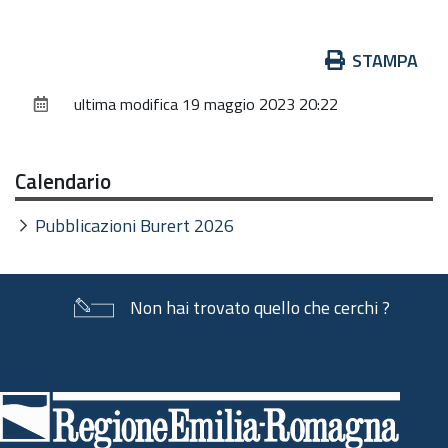
Azioni
STAMPA
sul
ultima modifica
19 maggio 2023 20:22
documento
Calendario
Pubblicazioni Burert 2026
Non hai trovato quello che cerchi ?
Piè
di
pagina