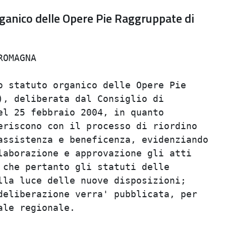
ganico delle Opere Pie Raggruppate di
OMAGNA                                   
                                         
 statuto organico delle Opere Pie        
, deliberata dal Consiglio di            
l 25 febbraio 2004, in quanto            
riscono con il processo di riordino      
ssistenza e beneficenza, evidenziando    
aborazione e approvazione gli atti       
che pertanto gli statuti delle           
la luce delle nuove disposizioni;        
eliberazione verra' pubblicata, per      