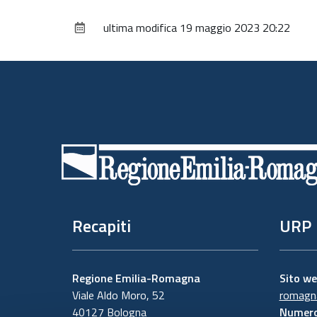
ultima modifica
19 maggio 2023 20:22
Piè
di
pagina
Recapiti
URP
Regione Emilia-Romagna
Sito w
Viale Aldo Moro, 52
romagna
40127 Bologna
Numero