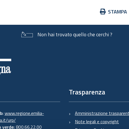
Azioni
STAMPA
sul
documento
Non hai trovato quello che cerchi ?
Trasparenza
eb:
www.regione.emilia-
Amministrazione trasparen
.it/urp/
Note legali e copyright
 verde:
800.66.22.00