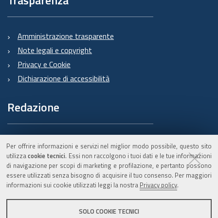
Amministrazione trasparente
Note legali e copyright
Privacy e Cookie
Dichiarazione di accessibilità
Redazione
Informazioni sul Burert
Per offrire informazioni e servizi nel miglior modo possibile, questo sito
e contatti
utilizza
cookie tecnici
. Essi non raccolgono i tuoi dati e le tue informazioni
di navigazione per scopi di marketing e profilazione, e pertanto possono
essere utilizzati senza bisogno di acquisire il tuo consenso. Per maggiori
informazioni sui cookie utilizzati leggi la nostra
Privacy policy
.
C.F. 800.625.903.79
SOLO COOKIE TECNICI