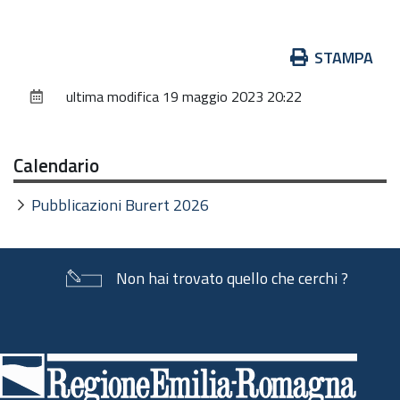
Azioni
STAMPA
sul
ultima modifica
19 maggio 2023 20:22
documento
Calendario
Pubblicazioni Burert 2026
Non hai trovato quello che cerchi ?
Piè
di
pagina