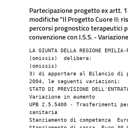
Partecipazione progetto ex artt. 1
modifiche "Il Progetto Cuore II: ri
percorsi prognostico terapeutici 
convenzione con I.S.S. - Variazione
LA GIUNTA DELLA REGIONE EMILIA-R
(omissis)  delibera:            
(omissis)                       
3) di apportare al Bilancio di p
2004, le seguenti variazioni:   
STATO DI PREVISIONE DELL'ENTRATA
Variazione in aumento           
UPB 2.5.5400 - Trasferimenti per
sanitaria                       
Stanziamento di competenza  Euro
Stanziamento di cassa  Euro 30.0