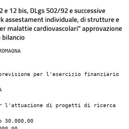
2 e 12 bis, DLgs 502/92 e successive
sk assestament individuale, di strutture e
per malattie cardiovascolari" approvazione
 bilancio
OMAGNA                                   
                                         
                                         
revisione per l'esercizio finanziario    
                                         
                                         
                                         
 l'attuazione di progetti di ricerca     
                                         
 30.000,00                               
00,00                                    