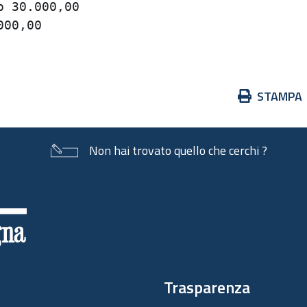
 30.000,00                               
00,00                                    
Azioni
STAMPA
sul
documento
Non hai trovato quello che cerchi ?
Trasparenza