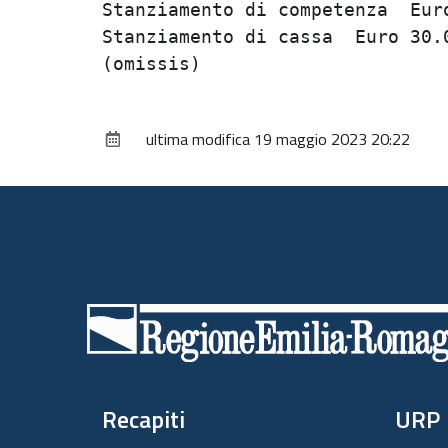
Stanziamento di competenza  Euro
Stanziamento di cassa  Euro 30.0
ultima modifica
19 maggio 2023 20:22
Piè
di
pagina
Recapiti
URP