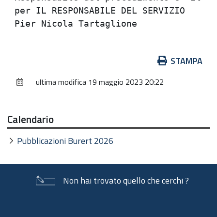
per IL RESPONSABILE DEL SERVIZIO      
Azioni
STAMPA
sul
ultima modifica
19 maggio 2023 20:22
documento
Calendario
Pubblicazioni Burert 2026
Non hai trovato quello che cerchi ?
Piè