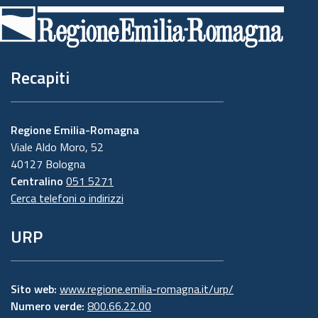
di
pagina
Recapiti
Regione Emilia-Romagna
Viale Aldo Moro, 52
40127 Bologna
Centralino
051 5271
Cerca telefoni o indirizzi
URP
Sito web:
www.regione.emilia-romagna.it/urp/
Numero verde:
800.66.22.00