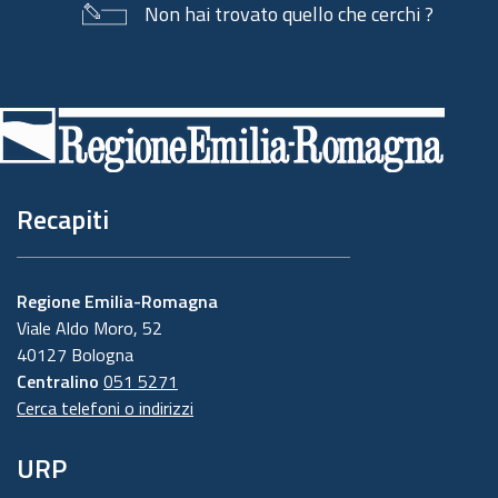
Non hai trovato quello che cerchi ?
Piè
di
pagina
Recapiti
Regione Emilia-Romagna
Viale Aldo Moro, 52
40127 Bologna
Centralino
051 5271
Cerca telefoni o indirizzi
URP