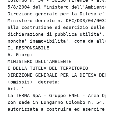
Colombo n. 54 - 50136 Firenze - avvisa
5/8/2004 del Ministero dell'Ambiente e
Direzione generale per la Difesa e' st
Ministero decreto n. DEC/DDS/04/00326 
alla costruzione ed esercizio delle op
dichiarazione di pubblica utilita', in
nonche' inamovibilita', come da allega
IL RESPONSABILE                       
A. Giorgi                             
MINISTERO DELL'AMBIENTE               
E DELLA TUTELA DEL TERRITORIO         
DIREZIONE GENERALE PER LA DIFESA DEL S
(omissis)  decreta:                   
Art. 1                                
La TERNA SpA - Gruppo ENEL - Area Oper
con sede in Lungarno Colombo n. 54, (F
autorizzata a costruire ed esercire, i