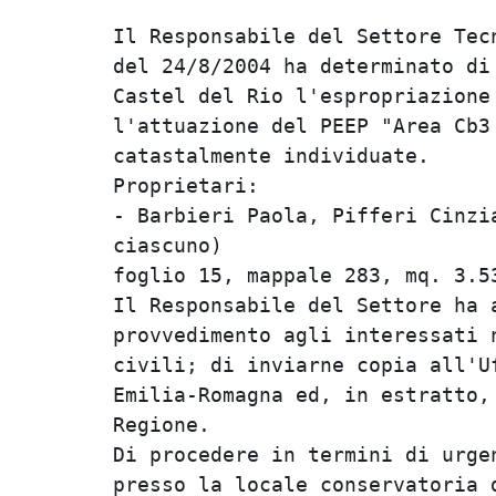
Il Responsabile del Settore Tecn
del 24/8/2004 ha determinato di 
Castel del Rio l'espropriazione 
l'attuazione del PEEP "Area Cb3 
catastalmente individuate.      
Proprietari:                    
- Barbieri Paola, Pifferi Cinzia
ciascuno)                       
foglio 15, mappale 283, mq. 3.53
Il Responsabile del Settore ha a
provvedimento agli interessati n
civili; di inviarne copia all'Uf
Emilia-Romagna ed, in estratto, 
Regione.                        
Di procedere in termini di urgen
presso la locale conservatoria d