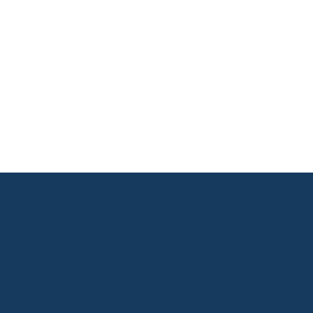
       

       

       

       
