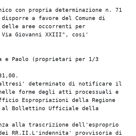
ico con propria determinazione n. 71     
disporre a favore del Comune di          
delle aree occorrenti per                
Via Giovanni XXIII", cosi'               
                                         
                                         
 e Paolo (proprietari per 1/3            
                                         
1,00.                                    
ltresi' determinato di notificare il     
elle forme degli atti processuali e      
ficio Espropriazioni della Regione       
al Bollettino Ufficiale della            
                                         
za alla trascrizione dell'esproprio      
ei RR.II.L'indennita' provvisoria di     