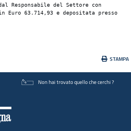
al Responsabile del Settore con          
n Euro 63.714,93 e depositata presso     
                                         
                                         
Azioni
STAMPA
sul
documento
Non hai trovato quello che cerchi ?