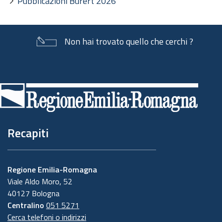
Pubblicazioni Burert 2026
Non hai trovato quello che cerchi ?
Piè
di
pagina
Recapiti
Regione Emilia-Romagna
Viale Aldo Moro, 52
40127 Bologna
Centralino
051 5271
Cerca telefoni o indirizzi