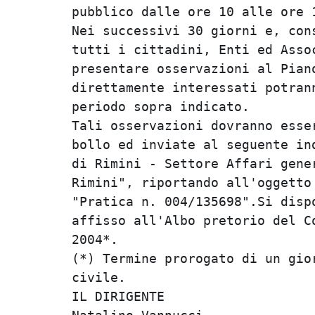
pubblico dalle ore 10 alle ore 1
Nei successivi 30 giorni e, cons
tutti i cittadini, Enti ed Assoc
presentare osservazioni al Piano
direttamente interessati potrann
periodo sopra indicato.         
Tali osservazioni dovranno esser
bollo ed inviate al seguente ind
di Rimini - Settore Affari gener
Rimini", riportando all'oggetto 
"Pratica n. 004/135698".Si dispo
affisso all'Albo pretorio del Co
2004*.                          
(*) Termine prorogato di un gior
civile.                         
IL DIRIGENTE                    