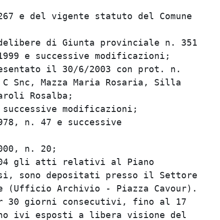
67 e del vigente statuto del Comune      
                                         
elibere di Giunta provinciale n. 351     
999 e successive modificazioni;          
sentato il 30/6/2003 con prot. n.        
C Snc, Mazza Maria Rosaria, Silla        
roli Rosalba;                            
successive modificazioni;                
78, n. 47 e successive                   
                                         
00, n. 20;                               
4 gli atti relativi al Piano             
i, sono depositati presso il Settore     
 (Ufficio Archivio - Piazza Cavour).     
 30 giorni consecutivi, fino al 17       
o ivi esposti a libera visione del       