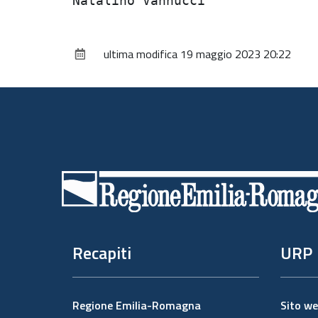
ultima modifica
19 maggio 2023 20:22
Piè
di
pagina
Recapiti
URP
Regione Emilia-Romagna
Sito w