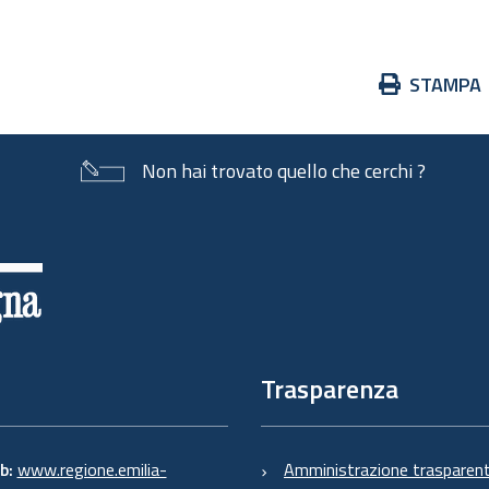
Azioni
STAMPA
sul
documento
Non hai trovato quello che cerchi ?
Trasparenza
eb:
www.regione.emilia-
Amministrazione trasparen