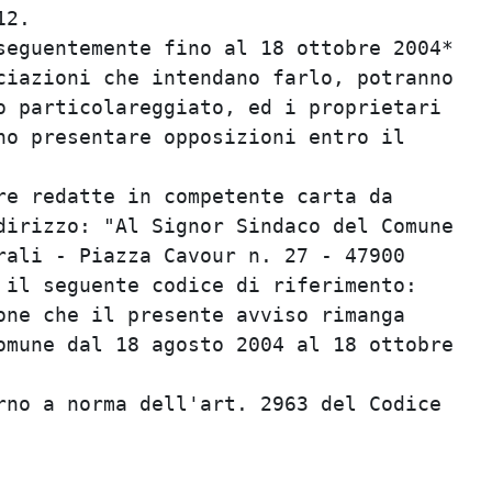
2.                                       
eguentemente fino al 18 ottobre 2004*    
iazioni che intendano farlo, potranno    
 particolareggiato, ed i proprietari     
o presentare opposizioni entro il        
                                         
e redatte in competente carta da         
irizzo: "Al Signor Sindaco del Comune    
ali - Piazza Cavour n. 27 - 47900        
il seguente codice di riferimento:       
ne che il presente avviso rimanga        
mune dal 18 agosto 2004 al 18 ottobre    
                                         
no a norma dell'art. 2963 del Codice     
                                         
                                         