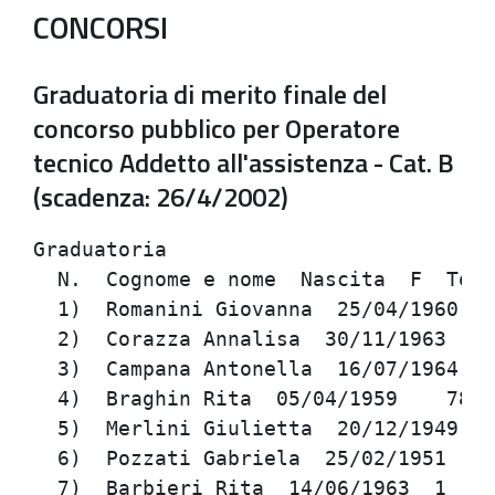
CONCORSI
Graduatoria di merito finale del
concorso pubblico per Operatore
tecnico Addetto all'assistenza - Cat. B
(scadenza: 26/4/2002)
Graduatoria                                                                     
  N.  Cognome e nome  Nascita  F  Totale/100                                    
  1)  Romanini Giovanna  25/04/1960  1  89,060                                  
  2)  Corazza Annalisa  30/11/1963    79,620                                    
  3)  Campana Antonella  16/07/1964  1  79,010                                  
  4)  Braghin Rita  05/04/1959    78,850                                        
  5)  Merlini Giulietta  20/12/1949    78,710                                   
  6)  Pozzati Gabriela  25/02/1951    78,630                                    
  7)  Barbieri Rita  14/06/1963  1  78,325                                      
  8)  Ferro Laura  06/10/1961  2  77,470                                        
  9)  Munari Michelangelo  02/12/1968    76,530                                 
  10)  Massarenti Angela  08/05/1966    76,500                                  
  11)  Merotto Stefania  23/09/1966    76,320                                   
  12)  Buzzoni Rita  09/08/1961  2  75,990                                      
  13)  Ercolini Gabriella  20/05/1958    75,100                                 
  14)  Farinelli Marica  09/06/1968    74,780                                   
  15)  Palli Laura  07/10/1956  1  74,150                                       
  16)  Coatti Sonia  06/05/1971    74,080                                       
  17)  Raimondi Roberta  08/08/1962  1  73,880                                  
  18)  Cavalieri Foschini Donatella  17/11/1959  2  73,760                      
  19)  Proietti Anna Rita  25/05/1958  2  73,220                                
  20)  Sacchiero Raffaela  28/07/1957    73,220                                 
  21)  Cezza Fernanda  20/04/1954  2  73,110                                    
  22)  Toschi Tiziana  26/02/1956  1  73,110                                    
  23)  Polmonari Sandra  15/10/1966  1  72,280                                  
  24)  Turazzi Graziana  23/05/1956    72,260                                   
  25)  Gioso Monica  31/10/1965    71,780                                       
  26)  Frignani Andrea  16/10/1960  2  71,650                                   
  27)  Camattari Armanda  19/07/1951  2  71,560                                 
  28)  Mangherini Maura  17/03/1968  1  71,510                                  
  29)  Ferioli Marzia  17/08/1963  3  70,870                                    
  30)  Cavalieri Ornella  05/12/1961    70,810                                  
  31)  Mangolini Fabia  07/04/1963  1  70,524                                   
  32)  Scalambra Simonetta  01/08/1963  1  70,430                               
  33)  Capellari Gabriella  24/04/1966    70,410                                
  34)  Meletti Cosetta  10/05/1954  1  70,400                                   
  35)  Biolcati Rinaldi Lorella  12/06/1960  2  69,425                          
  36)  Crepaldi Natascia  27/02/1975    69,380                                  
  37)  Mignani Donatella  27/08/1957  2  69,270                                 
  38)  Orioli Sandra  19/10/1957  1  69,210                                     
  39)  Bottoni Paola  13/01/1965  1  69,200                                     
  40)  Banani Maria Cristina  01/10/1963    68,840                              
  41)  Bersanetti Isabella  21/08/1970    68,550                                
  42)  Passarella Silvana  01/02/1970    67,640                                 
  43)  Bonora Leonarda  16/06/1958    67,210                                    
  44)  Garbellini Mariagrazia  10/09/1967    67,120                             
  45)  Masieri Daniela  14/03/1975  1  67,000                                   
  46)  Migliorini Marilena  04/12/1960    66,730                                
  47)  Marretta Dorotea  20/02/1954  1  66,660                                  
  48)  Medini Ilda  09/12/1960    66,500                                        
  49)  Brini Marco  14/02/1968    66,495                                        
  50)  Alberti Ingrid  01/01/1976    66,340                                     
  51)  Felletti Enrica  01/03/1968    66,310                                    
  52)  Salmi Donatella  15/05/1961  1  66,260                                   
  53)  Menegatti Paola  18/07/1958    66,200                                    
  54)  Cavallaro Stefania  01/07/1977    66,000                                 
  55)  Patalano Carmen  01/02/1979    65,920                                    
  56)  Bottoni Angela  11/09/1958  1  65,910                                