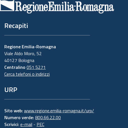
pagina
Recapiti
Regione Emilia-Romagna
Viale Aldo Moro, 52
40127 Bologna
Centralino
051 5271
Cerca telefoni o indirizzi
URP
Sito web:
www.regione.emilia-romagna.it/urp/
Numero verde:
800.66.22.00
Scrivici
:
e-mail
-
PEC