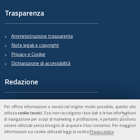
Trasparenza
Amministrazione trasparente
Note legali e copyright
Privacy e Cookie
Dichiarazione di accessibilità
Redazione
Informazioni sul Burert
Per offrire informazioni e servizi nel miglior modo possibile, questo sito
e contatti
utilizza
cookie tecnici
. Essi non raccolgono i tuoi dati e le tue informazioni
di navigazione per scopi di marketing e profilazione, e pertanto possono
essere utilizzati senza bisogno di acquisire il tuo consenso. Per maggiori
informazioni sui cookie utilizzati leggi la nostra
Privacy policy
.