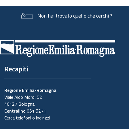
Non hai trovato quello che cerchi ?
Piè
di
pagina
Recapiti
Regione Emilia-Romagna
Viale Aldo Moro, 52
40127 Bologna
Centralino
051 5271
Cerca telefoni o indirizzi