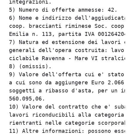
integrazioni.                         
5) Numero di offerte ammesse: 42.     
6) Nome e indirizzo dell'aggiudicatari
coop. braccianti riminese Soc. coop. a
Emilia n. 113, partita IVA 00126420405
7) Natura ed estensione dei lavori eff
generali dell'opera costruita: lavori 
ciclabile Ravenna - Mare VI stralcio f
8) (omissis).                         
9) Valore dell'offerta cui e' stato ag
a cui sono da aggiungere Euro 2.066,00
soggetti a ribasso d'asta, per un impo
560.095,06.                           
10) Valore del contratto che e' subapp
lavori riconducibili alla categoria pr
rientranti nelle categorie scorporabil
11) Altre informazioni: possono essere