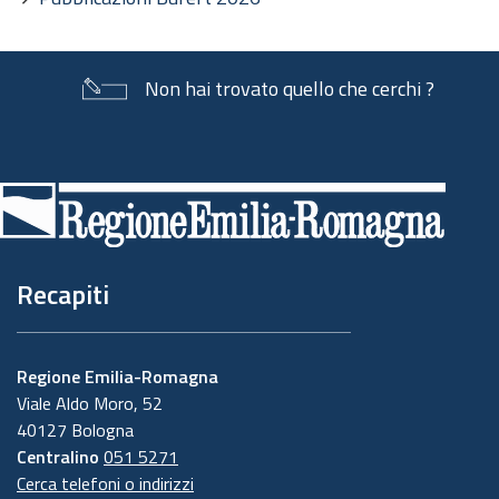
Non hai trovato quello che cerchi ?
Piè
di
pagina
Recapiti
Regione Emilia-Romagna
Viale Aldo Moro, 52
40127 Bologna
Centralino
051 5271
Cerca telefoni o indirizzi