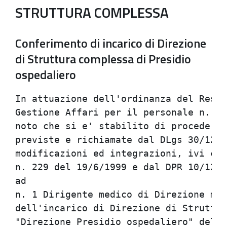
STRUTTURA COMPLESSA
Conferimento di incarico di Direzione
di Struttura complessa di Presidio
ospedaliero
In attuazione dell'ordinanza del Responsabile Unita' operativa                  
Gestione Affari per il personale n. 129/Pers del 16/12/2002, si rende           
noto che si e' stabilito di procedere, con l'osservanza delle norme             
previste e richiamate dal DLgs 30/12/1992, n. 502 e successive                  
modificazioni ed integrazioni, ivi comprese quelle apportate dal DLgs           
n. 229 del 19/6/1999 e dal DPR 10/12/1997, n. 484, all'attribuzione             
ad                                                                              
n. 1 Dirigente medico di Direzione medica di Presidio ospedaliero,              
dell'incarico di Direzione di Struttura complessa denominata                    
"Direzione Presidio ospedaliero" del Presidio ospedaliero unico "M.             
Bufalini - G. Marconi - P. Angioloni".                                          
L'incarico di Direzione, di durata conforme a quanto previsto                   
dall'art. 15 ter del DLgs 30/12/1992, n. 502 e successive                       
modificazioni, e' attribuito al Dirigente medico con rapporto di                
lavoro esclusivo, secondo le disposizioni dello stesso decreto                  
legislativo.                                                                    
A norma dell'art. 7, primo comma del DLgs 30/3/2001, n. 165 e'                  
garantita parita' e pari opportunita' tra uomini e donne per                    
l'accesso al lavoro ed al relativo trattamento sul lavoro.                      
1) Requisiti di ammissione                                                      
a) Cittadinanza italiana, salve le equiparazioni stabilite dalle                
leggi vigenti, o cittadinanza di uno dei Paesi dell'Unione Europea;             
b) idoneita' fisica all'impiego. L'accertamento dell'idoneita' fisica           
all'impiego sara' effettuato a cura dell'Azienda Unita' sanitaria               
locale, prima dell'immissione in servizio;                                      
c) iscrizione all'Albo dell'Ordine dei medici-chirurghi. L'iscrizione           
al corrispondente Albo professionale di uno dei Paesi dell'Unione               
Europea consente la partecipazione alla selezione, fermo restando               
l'obbligo dell'iscrizione in Italia prima dell'attribuzione                     
dell'incarico;                                                                  
d) anzianita' di servizio di sette anni, di cui cinque nella                    
disciplina Direzione medica di Presidio ospedaliero o disciplina                
equipollente, e specializzazione nella disciplina o disciplina                  
equipollente ovvero anzianita' di servizio di dieci anni nella                  
disciplina. L'anzianita' di servizio utile per l'accesso deve essere            
maturata secondo le disposizioni contenute nell'art. 10 del DPR                 
10/12/1997, n. 484.                                                             
Tutti i suddetti requisiti devono essere posseduti alla data di                 
scadenza del termine stabilito per la presentazione delle domande di            
ammissione.                                                                     
L'aspirante, cui sara' conferito l'incarico in argomento, dovra'                
conseguire l'attestato di formazione manageriale di cui all'art. 5,             
comma 1, lettera d) del DPR 10/12/1997, n. 484, come modificato                 
dall'art. 16 quinquies del DLgs n. 502 del 30/12/1992 e successive              
modificazioni, entro un anno dall'inizio dell'incarico. Il mancato              
superamento del primo corso attivato dalla Regione successivamente al           
conferimento dell'incarico, determina la decadenza dell'incarico                
stesso.                                                                         
2) Domanda di ammissione                                                        
La domanda, con la precisa indicazione della procedura alla quale               
l'aspirante intende partecipare, redatta in carta semplice e firmata            
dall'interessato, deve essere indirizzata all'Azienda Unita'                    
sanitaria locale di Cesena - Unita' operativa Gestione Affari per il            
personale - e presentata nei modi e nei termini previsti dal                    
successivo punto 4).                                                            
Nella domanda l'aspirante dovra' dichiarare:                                    
a) il cognome e il nome, la data ed il luogo di nascita, la                     
residenza;                                                                  