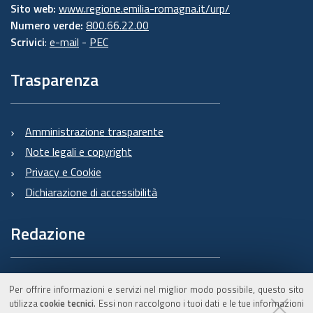
Sito web:
www.regione.emilia-romagna.it/urp/
Numero verde:
800.66.22.00
Scrivici
:
e-mail
-
PEC
Trasparenza
Amministrazione trasparente
Note legali e copyright
Privacy e Cookie
Dichiarazione di accessibilità
Redazione
Informazioni sul Burert
Per offrire informazioni e servizi nel miglior modo possibile, questo sito
e contatti
utilizza
cookie tecnici
. Essi non raccolgono i tuoi dati e le tue informazioni