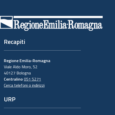
Piè
di
pagina
Recapiti
Regione Emilia-Romagna
Viale Aldo Moro, 52
40127 Bologna
Centralino
051 5271
Cerca telefoni o indirizzi
URP