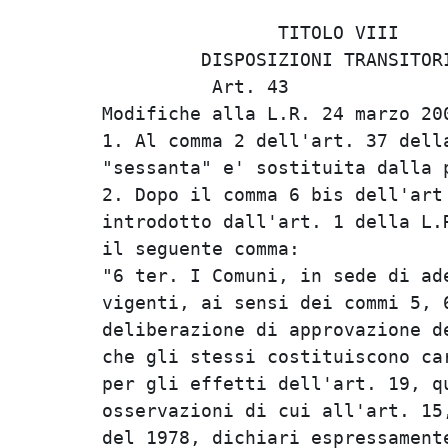
                TITOLO VIII     
         DISPOSIZIONI TRANSITORI
          Art. 43               
Modifiche alla L.R. 24 marzo 200
1. Al comma 2 dell'art. 37 della
"sessanta" e' sostituita dalla p
2. Dopo il comma 6 bis dell'art 
introdotto dall'art. 1 della L.R
il seguente comma:              
"6 ter. I Comuni, in sede di ade
vigenti, ai sensi dei commi 5, 6
deliberazione di approvazione de
che gli stessi costituiscono car
per gli effetti dell'art. 19, qu
osservazioni di cui all'art. 15,
del 1978, dichiari espressamente