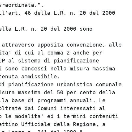
raordinata.".                            
l'art. 46 della L.R. n. 20 del 2000      
                                         
lla L.R. n. 20 del 2000 sono             
                                         
attraverso apposita convenzione, alle    
ta' di cui al comma 2 anche per          
P al sistema di pianificazione           
 sono concessi nella misura massima      
enuta ammissibile.                       
i pianificazione urbanistica comunale    
sura massima del 50 per cento della      
la base di programmi annuali. Le         
ltrate dai Comuni interessati al         
 le modalita' ed i termini contenuti     
ttino Ufficiale della Regione, a         