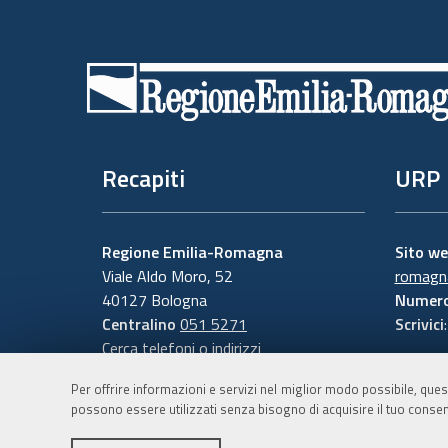
Piè
di
pagina
Recapiti
URP
Regione Emilia-Romagna
Sito w
Viale Aldo Moro, 52
romagna
40127 Bologna
Numero
Centralino
051 5271
Scrivici
Cerca telefoni o indirizzi
Per offrire informazioni e servizi nel miglior modo possibile, ques
possono essere utilizzati senza bisogno di acquisire il tuo consen