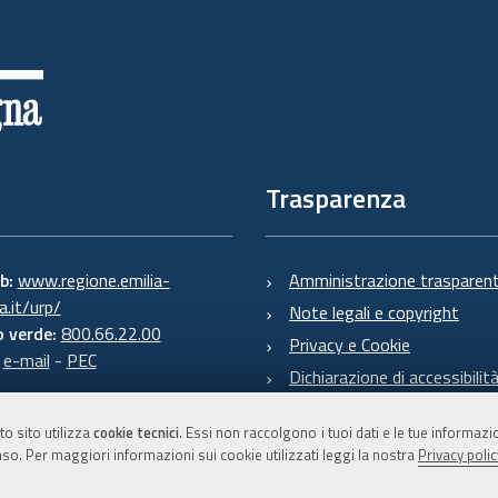
Trasparenza
eb:
www.regione.emilia-
Amministrazione trasparen
.it/urp/
Note legali e copyright
 verde:
800.66.22.00
Privacy e Cookie
:
e-mail
-
PEC
Dichiarazione di accessibilit
to sito utilizza
cookie tecnici
. Essi non raccolgono i tuoi dati e le tue informaz
so. Per maggiori informazioni sui cookie utilizzati leggi la nostra
Privacy polic
C.F. 800.625.903.79