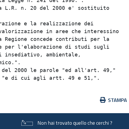
a Legge n. 241 del 1990.".               
 L.R. n. 20 del 2000 e' sostituito       
                                         
azione e la realizzazione dei            
alorizzazione in aree che interessino    
 Regione concede contributi per la       
 per l'elaborazione di studi sugli       
 insediativo, ambientale,                
ico.".                                   
del 2000 le parole "ed all'art. 49,"     
Azioni
STAMPA
sul
documento
Non hai trovato quello che cerchi ?