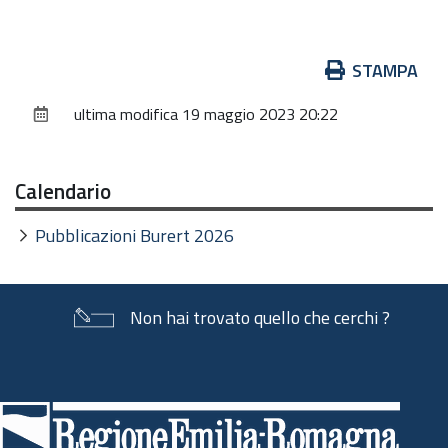
Azioni
STAMPA
sul
ultima modifica
19 maggio 2023 20:22
documento
Calendario
Pubblicazioni Burert 2026
Non hai trovato quello che cerchi ?
Piè
di
pagina