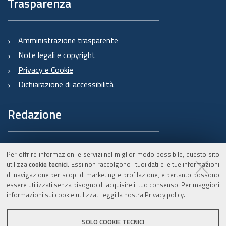
Trasparenza
Amministrazione trasparente
Note legali e copyright
Privacy e Cookie
Dichiarazione di accessibilità
Redazione
Informazioni sul Burert
Per offrire informazioni e servizi nel miglior modo possibile, questo sito
e contatti
utilizza
cookie tecnici
. Essi non raccolgono i tuoi dati e le tue informazioni
di navigazione per scopi di marketing e profilazione, e pertanto possono
essere utilizzati senza bisogno di acquisire il tuo consenso. Per maggiori
informazioni sui cookie utilizzati leggi la nostra
Privacy policy
.
C.F. 800.625.903.79
SOLO COOKIE TECNICI