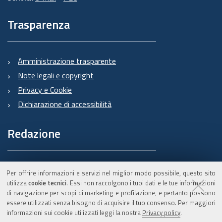
Trasparenza
Amministrazione trasparente
Note legali e copyright
Privacy e Cookie
Dichiarazione di accessibilità
Redazione
Informazioni sul Burert
Per offrire informazioni e servizi nel miglior modo possibile, questo sito
e contatti
utilizza
cookie tecnici
. Essi non raccolgono i tuoi dati e le tue informazioni
di navigazione per scopi di marketing e profilazione, e pertanto possono
essere utilizzati senza bisogno di acquisire il tuo consenso. Per maggiori
informazioni sui cookie utilizzati leggi la nostra
Privacy policy
.