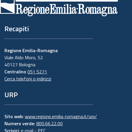
pagina
Recapiti
Regione Emilia-Romagna
Viale Aldo Moro, 52
40127 Bologna
Centralino
051 5271
Cerca telefoni o indirizzi
URP
Sito web:
www.regione.emilia-romagna.it/urp/
Numero verde:
800.66.22.00
Scrivici
:
e-mail
-
PEC