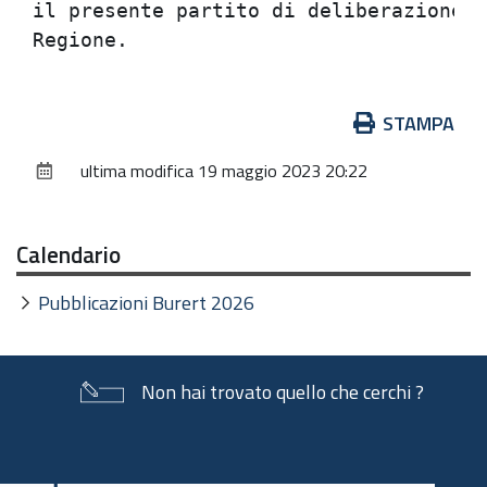
il presente partito di deliberazione n
Azioni
STAMPA
sul
ultima modifica
19 maggio 2023 20:22
documento
Calendario
Pubblicazioni Burert 2026
Non hai trovato quello che cerchi ?
Piè
di