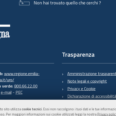
Non hai trovato quello che cerchi ?
Trasparenza
eb:
www.regione.emilia-
Amministrazione trasparen
.it/urp/
Note legali e copyright
 verde:
800.66.22.00
Privacy e Cookie
:
e-mail
-
PEC
Dichiarazione di accessibilit
to sito utilizza
cookie tecnici
. Essi non raccolgono i tuoi dati e le tue informaz
so. Per maggiori informazioni sui cookie utilizzati leggi la nostra
Privacy polic