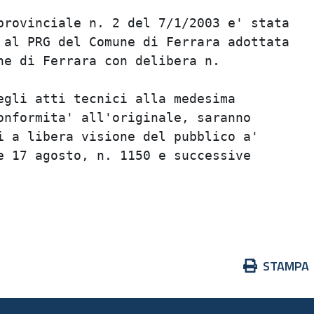
rovinciale n. 2 del 7/1/2003 e' stata    
al PRG del Comune di Ferrara adottata    
e di Ferrara con delibera n.             
                                         
gli atti tecnici alla medesima           
nformita' all'originale, saranno         
 a libera visione del pubblico a'        
 17 agosto, n. 1150 e successive         
                                         
                                         
Azioni
STAMPA
sul
documento