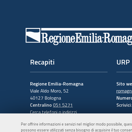
Piè
di
pagina
Recapiti
URP
Regione Emilia-Romagna
Sito w
Viale Aldo Moro, 52
romagna
40127 Bologna
Numero
Centralino
051 5271
Scrivici
Cerca telefoni o indirizzi
Per offrire informazioni e servizi nel miglior modo possibile, ques
possono essere utilizzati senza bisogno di acquisire il tuo consen