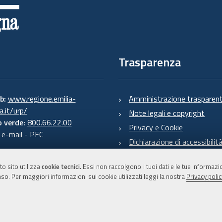
Trasparenza
eb:
www.regione.emilia-
Amministrazione trasparen
.it/urp/
Note legali e copyright
 verde:
800.66.22.00
Privacy e Cookie
:
e-mail
-
PEC
Dichiarazione di accessibilit
to sito utilizza
cookie tecnici
. Essi non raccolgono i tuoi dati e le tue informaz
so. Per maggiori informazioni sui cookie utilizzati leggi la nostra
Privacy polic
C.F. 800.625.903.79