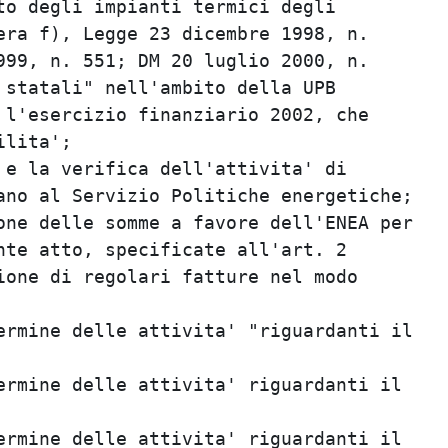
o degli impianti termici degli           
ra f), Legge 23 dicembre 1998, n.        
99, n. 551; DM 20 luglio 2000, n.        
statali" nell'ambito della UPB           
l'esercizio finanziario 2002, che        
lita';                                   
e la verifica dell'attivita' di          
no al Servizio Politiche energetiche;    
ne delle somme a favore dell'ENEA per    
te atto, specificate all'art. 2          
one di regolari fatture nel modo         
                                         
rmine delle attivita' "riguardanti il    
                                         
rmine delle attivita' riguardanti il     
                                         
rmine delle attivita' riguardanti il     