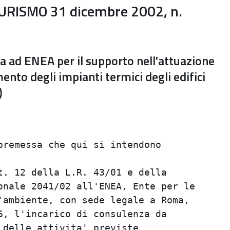
RISMO 31 dicembre 2002, n.
a ad ENEA per il supporto nell'attuazione
nto degli impianti termici degli edifici
)
                                         
                                         
remessa che qui si intendono             
                                         
. 12 della L.R. 43/01 e della            
nale 2041/02 all'ENEA, Ente per le       
ambiente, con sede legale a Roma,        
, l'incarico di consulenza da            
delle attivita' previste                 