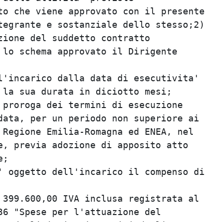
o che viene approvato con il presente    
egrante e sostanziale dello stesso;2)    
ione del suddetto contratto              
lo schema approvato il Dirigente         
                                         
'incarico dalla data di esecutivita'     
la sua durata in diciotto mesi;          
proroga dei termini di esecuzione        
ata, per un periodo non superiore ai     
Regione Emilia-Romagna ed ENEA, nel      
, previa adozione di apposito atto       
;                                        
 oggetto dell'incarico il compenso di    
                                         
399.600,00 IVA inclusa registrata al     
6 "Spese per l'attuazione del            