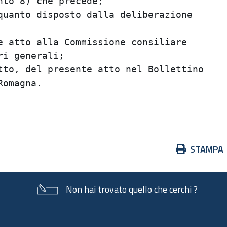
to 8) che precede;                       
uanto disposto dalla deliberazione       
                                         
 atto alla Commissione consiliare        
i generali;                              
to, del presente atto nel Bollettino     
omagna.                                  
                                         
Azioni
STAMPA
sul
documento
Non hai trovato quello che cerchi ?