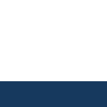
       

       

       

       

       

       

       

       
