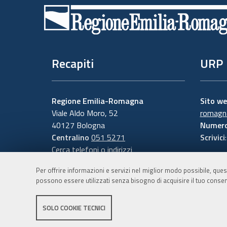
di
pagina
Recapiti
URP
Regione Emilia-Romagna
Sito w
Viale Aldo Moro, 52
romagna
40127 Bologna
Numero
Centralino
051 5271
Scrivici
Cerca telefoni o indirizzi
Per offrire informazioni e servizi nel miglior modo possibile, ques
possono essere utilizzati senza bisogno di acquisire il tuo consen
SOLO COOKIE TECNICI