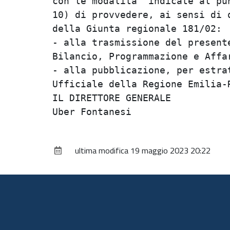
con le modalita' indicate al pun
10) di provvedere, ai sensi di q
della Giunta regionale 181/02:  
- alla trasmissione del presente
Bilancio, Programmazione e Affar
- alla pubblicazione, per estrat
Ufficiale della Regione Emilia-R
IL DIRETTORE GENERALE           
ultima modifica
19 maggio 2023 20:22
Piè