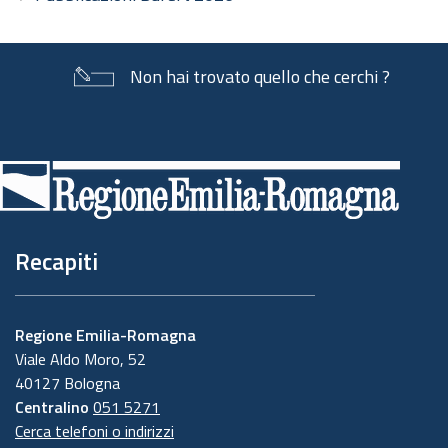
Non hai trovato quello che cerchi ?
Piè
di
pagina
Recapiti
Regione Emilia-Romagna
Viale Aldo Moro, 52
40127 Bologna
Centralino
051 5271
Cerca telefoni o indirizzi