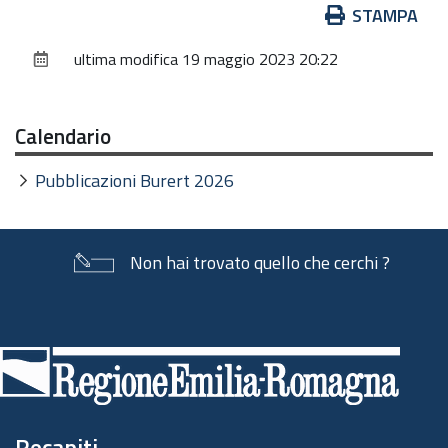
Azioni
STAMPA
sul
ultima modifica
19 maggio 2023 20:22
documento
Calendario
Pubblicazioni Burert 2026
Non hai trovato quello che cerchi ?
Piè
di
pagina
Recapiti