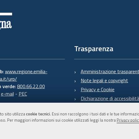
Trasparenza
eb:
www.regione.emilia-
Amministrazione trasparen
.it/urp/
Note legali e copyright
 verde:
800.66.22.00
Privacy e Cookie
:
e-mail
-
PEC
Dichiarazione di accessibilit
to sito utilizza
cookie tecnici
. Essi non raccolgono i tuoi dati e le tue informaz
so. Per maggiori informazioni sui cookie utilizzati leggi la nostra
Privacy polic
C.F. 800.625.903.79