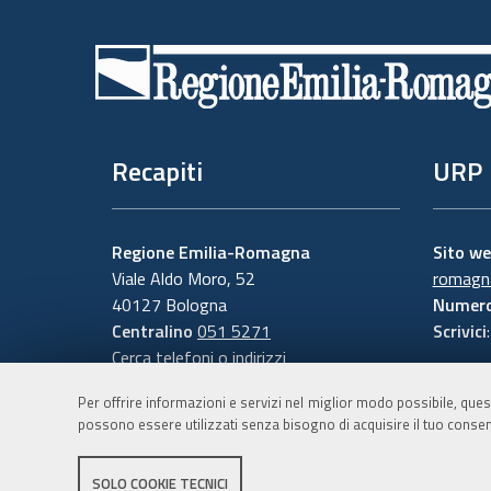
Piè
di
pagina
Recapiti
URP
Regione Emilia-Romagna
Sito w
Viale Aldo Moro, 52
romagna
40127 Bologna
Numero
Centralino
051 5271
Scrivici
Cerca telefoni o indirizzi
Per offrire informazioni e servizi nel miglior modo possibile, ques
possono essere utilizzati senza bisogno di acquisire il tuo consen
SOLO COOKIE TECNICI