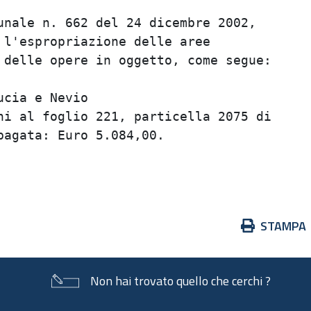
nale n. 662 del 24 dicembre 2002,        
l'espropriazione delle aree              
delle opere in oggetto, come segue:      
                                         
cia e Nevio                              
i al foglio 221, particella 2075 di      
agata: Euro 5.084,00.                    
                                         
Azioni
STAMPA
sul
documento
Non hai trovato quello che cerchi ?