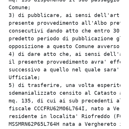
Comune;                               
3) di pubblicare, ai sensi dell'art. 4
presente provvedimento all'Albo pretor
consecutivi dando atto che entro 30 gi
predetto periodo di pubblicazione gli 
opposizione a questo Comune avverso il
4) di dare atto che, ai sensi dell'art
il presente provvedimento avra' effett
successivo a quello nel quale sara' pu
Ufficiale;                            
5) di trasferire, una volta esperito i
sdemanializzato censito al Catasto al 
mq. 135, di cui ai sub precedenti al s
fiscale CCCFRU62M06L764I, nato a Vergh
residente in localita' Riofreddo (FC) 
MSSMRN62P65L764H nata a Verghereto il 