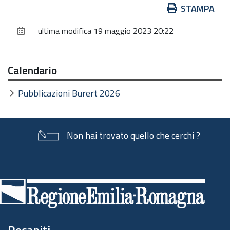
Azioni
STAMPA
sul
ultima modifica
19 maggio 2023 20:22
documento
Calendario
Pubblicazioni Burert 2026
Non hai trovato quello che cerchi ?
Piè
di
pagina
Recapiti