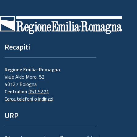
Piè
di
pagina
Recapiti
Regione Emilia-Romagna
Viale Aldo Moro, 52
40127 Bologna
Centralino
051 5271
Cerca telefoni o indirizzi
URP