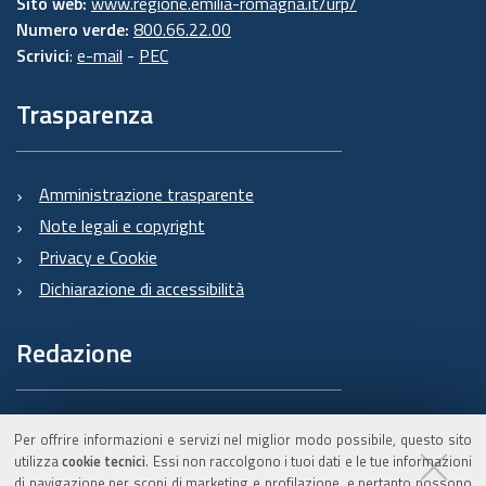
Sito web:
www.regione.emilia-romagna.it/urp/
Numero verde:
800.66.22.00
Scrivici
:
e-mail
-
PEC
Trasparenza
Amministrazione trasparente
Note legali e copyright
Privacy e Cookie
Dichiarazione di accessibilità
Redazione
Informazioni sul Burert
Per offrire informazioni e servizi nel miglior modo possibile, questo sito
e contatti
utilizza
cookie tecnici
. Essi non raccolgono i tuoi dati e le tue informazioni
di navigazione per scopi di marketing e profilazione, e pertanto possono