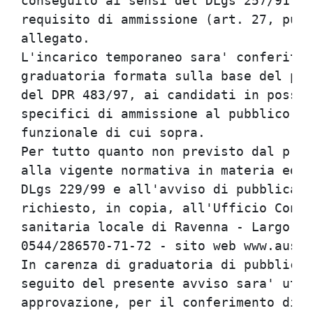
conseguito ai sensi del DLgs 257/91, a
requisito di ammissione (art. 27, punt
allegato.                             
L'incarico temporaneo sara' conferito 
graduatoria formata sulla base del pun
del DPR 483/97, ai candidati in posses
specifici di ammissione al pubblico av
funzionale di cui sopra.              
Per tutto quanto non previsto dal pres
alla vigente normativa in materia ed i
DLgs 229/99 e all'avviso di pubblica s
richiesto, in copia, all'Ufficio Conco
sanitaria locale di Ravenna - Largo Ch
0544/286570-71-72 - sito web www.ausl.
In carenza di graduatoria di pubblico 
seguito del presente avviso sara' util
approvazione, per il conferimento di e