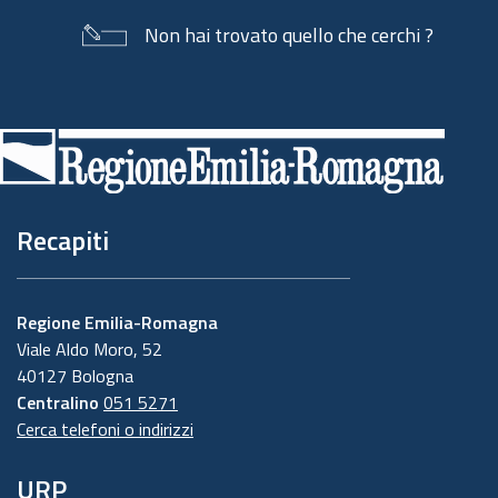
Non hai trovato quello che cerchi ?
Piè
di
pagina
Recapiti
Regione Emilia-Romagna
Viale Aldo Moro, 52
40127 Bologna
Centralino
051 5271
Cerca telefoni o indirizzi
URP