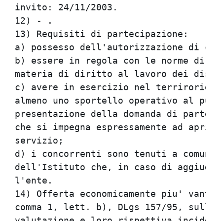
invito: 24/11/2003.                   
12) - .                               
13) Requisiti di partecipazione:      
a) possesso dell'autorizzazione di cui
b) essere in regola con le norme di cu
materia di diritto al lavoro dei disab
c) avere in esercizio nel terrirorio d
almeno uno sportello operativo al pubb
presentazione della domanda di parteci
che si impegna espressamente ad aprire
servizio;                             
d) i concorrenti sono tenuti a comunic
dell'Istituto che, in caso di aggiudic
l'ente.                               
14) Offerta economicamente piu' vantag
comma 1, lett. b), DLgs 157/95, sulla 
valutazione e loro rispettiva incidenz