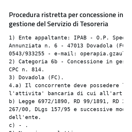
Procedura ristretta per concessione in
gestione del Servizio di Tesoreria
1) Ente appaltante: IPAB - O.P. Spedal
Annunziata n. 6 - 47013 Dovadola (FC) 
0543/933255 - e-mail: operapia.gzauli¹
2) Categoria 6b - Concessione in gesti
CPC n. 814.                           
3) Dovadola (FC).                     
4.a) Il concorrente deve possedere l'a
l'attivita' bancaria di cui all'art. 1
b) Legge 6972/1890, RD 99/1891, RD 244
267/00, DLgs 157/95 e successive modif
dell'ente.                            
c) - .                                