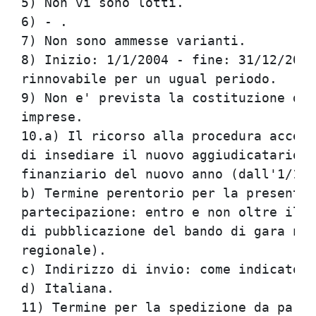
5) Non vi sono lotti.                 
6) - .                                
7) Non sono ammesse varianti.         
8) Inizio: 1/1/2004 - fine: 31/12/2006
rinnovabile per un ugual periodo.     
9) Non e' prevista la costituzione di 
imprese.                              
10.a) Il ricorso alla procedura accele
di insediare il nuovo aggiudicatario a
finanziario del nuovo anno (dall'1/1/2
b) Termine perentorio per la presentaz
partecipazione: entro e non oltre il 1
di pubblicazione del bando di gara nel
regionale).                           
c) Indirizzo di invio: come indicato a
d) Italiana.                          
11) Termine per la spedizione da parte