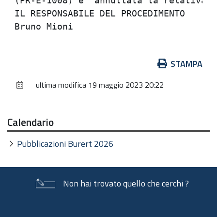
(PR-E-1008) e' annullata la relativa g
IL RESPONSABILE DEL PROCEDIMENTO      
Azioni
STAMPA
sul
ultima modifica
19 maggio 2023 20:22
documento
Calendario
Pubblicazioni Burert 2026
Non hai trovato quello che cerchi ?
Piè