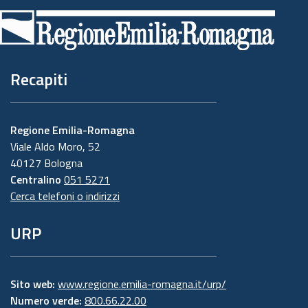
di
pagina
Recapiti
Regione Emilia-Romagna
Viale Aldo Moro, 52
40127 Bologna
Centralino
051 5271
Cerca telefoni o indirizzi
URP
Sito web:
www.regione.emilia-romagna.it/urp/
Numero verde:
800.66.22.00