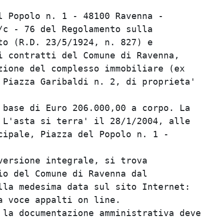
 Popolo n. 1 - 48100 Ravenna -           
c - 76 del Regolamento sulla             
o (R.D. 23/5/1924, n. 827) e             
 contratti del Comune di Ravenna,        
ione del complesso immobiliare (ex       
Piazza Garibaldi n. 2, di proprieta'     
                                         
base di Euro 206.000,00 a corpo. La      
L'asta si terra' il 28/1/2004, alle      
ipale, Piazza del Popolo n. 1 -          
                                         
ersione integrale, si trova              
o del Comune di Ravenna dal              
la medesima data sul sito Internet:      
 voce appalti on line.                   
la documentazione amministrativa deve    