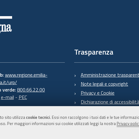
Trasparenza
eb:
www.regione.emilia-
Amministrazione trasparen
.it/urp/
Note legali e copyright
 verde:
800.66.22.00
Privacy e Cookie
:
e-mail
-
PEC
Dichiarazione di accessibilit
to sito utilizza
cookie tecnici
. Essi non raccolgono i tuoi dati e le tue informaz
so. Per maggiori informazioni sui cookie utilizzati leggi la nostra
Privacy polic
C.F. 800.625.903.79