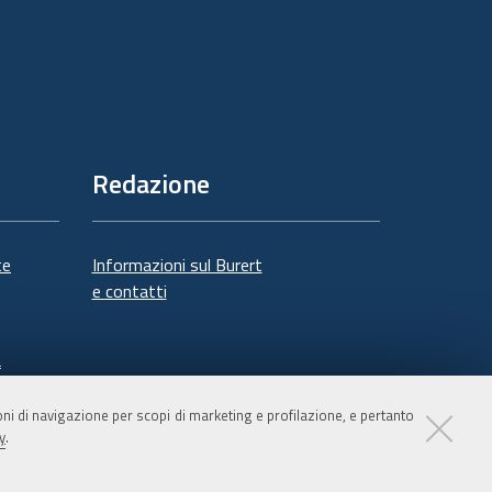
Redazione
te
Informazioni sul Burert
e contatti
à
ioni di navigazione per scopi di marketing e profilazione, e pertanto
y
.