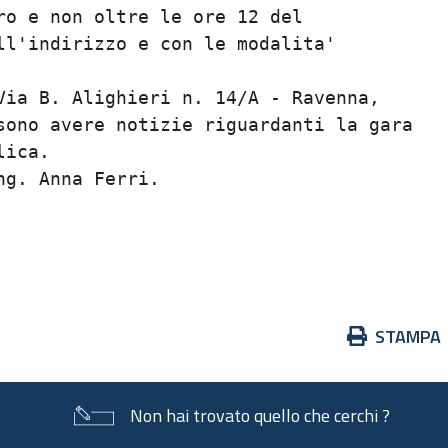
o e non oltre le ore 12 del              
l'indirizzo e con le modalita'           
                                         
ia B. Alighieri n. 14/A - Ravenna,       
ono avere notizie riguardanti la gara    
ica.                                     
g. Anna Ferri.                           
                                         
                                         
Azioni
STAMPA
sul
documento
Non hai trovato quello che cerchi ?