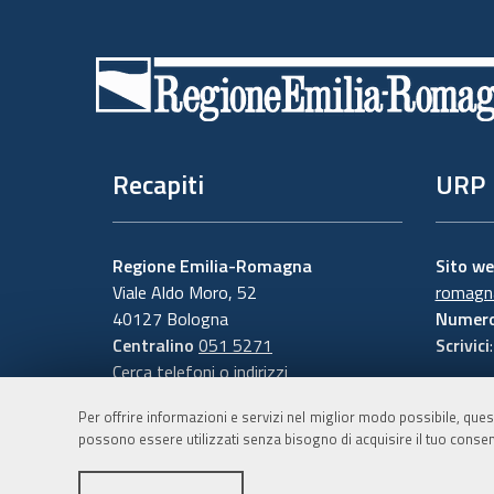
Piè
di
pagina
Recapiti
URP
Regione Emilia-Romagna
Sito w
Viale Aldo Moro, 52
romagna
40127 Bologna
Numero
Centralino
051 5271
Scrivici
Cerca telefoni o indirizzi
Per offrire informazioni e servizi nel miglior modo possibile, ques
possono essere utilizzati senza bisogno di acquisire il tuo consen