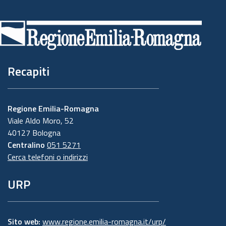
Piè
di
pagina
Recapiti
Regione Emilia-Romagna
Viale Aldo Moro, 52
40127 Bologna
Centralino
051 5271
Cerca telefoni o indirizzi
URP
Sito web:
www.regione.emilia-romagna.it/urp/