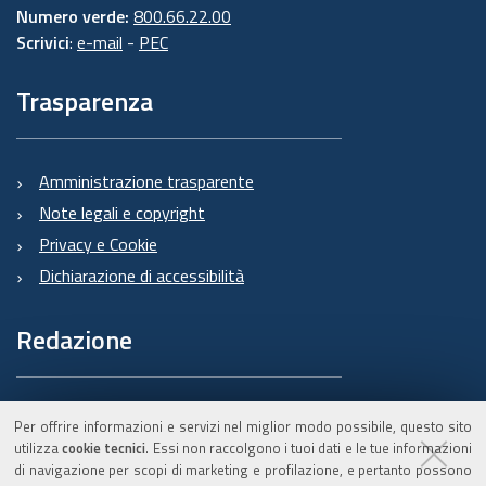
Numero verde:
800.66.22.00
Scrivici
:
e-mail
-
PEC
Trasparenza
Amministrazione trasparente
Note legali e copyright
Privacy e Cookie
Dichiarazione di accessibilità
Redazione
Informazioni sul Burert
Per offrire informazioni e servizi nel miglior modo possibile, questo sito
e contatti
utilizza
cookie tecnici
. Essi non raccolgono i tuoi dati e le tue informazioni
di navigazione per scopi di marketing e profilazione, e pertanto possono