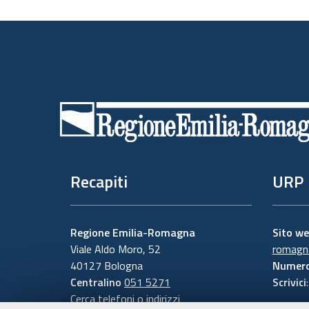
Piè
di
pagina
Recapiti
URP
Regione Emilia-Romagna
Sito w
Viale Aldo Moro, 52
romagna
40127 Bologna
Numero
Centralino
051 5271
Scrivici
Cerca telefoni o indirizzi