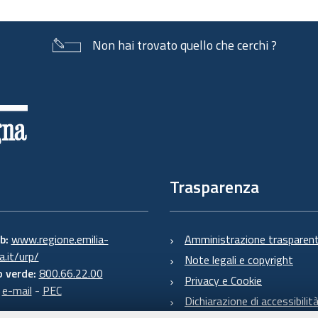
sul
documento
Non hai trovato quello che cerchi ?
Trasparenza
eb:
www.regione.emilia-
Amministrazione trasparen
.it/urp/
Note legali e copyright
 verde:
800.66.22.00
Privacy e Cookie
:
e-mail
-
PEC
Dichiarazione di accessibilit