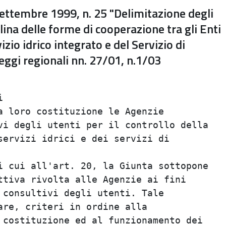
ttembre 1999, n. 25 "Delimitazione degli
plina delle forme di cooperazione tra gli Enti
izio idrico integrato e del Servizio di
 leggi regionali nn. 27/01, n.1/03
                                         
                                         
 loro costituzione le Agenzie            
i degli utenti per il controllo della    
ervizi idrici e dei servizi di           
                                         
 cui all'art. 20, la Giunta sottopone    
tiva rivolta alle Agenzie ai fini        
consultivi degli utenti. Tale            
re, criteri in ordine alla               
costituzione ed al funzionamento dei     