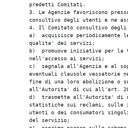
predetti Comitati.              
3. Le Agenzie favoriscono presso
consultivo degli utenti e ne ass
4. Il Comitato consultivo degli 
a)  acquisisce periodicamente le
qualita' dei servizi;           
b)  promuove iniziative per la t
nell'accesso ai servizi;        
c)  segnala all'Agenzia e al sog
eventuali clausole vessatorie ne
fine di una loro abolizione o so
all'Autorita' di cui all'art. 20
d)  trasmette all'Autorita' di c
statistiche sui reclami, sulle i
utenti o dei consumatori singoli
del servizio;                   
e)  esprime parere sullo schema 