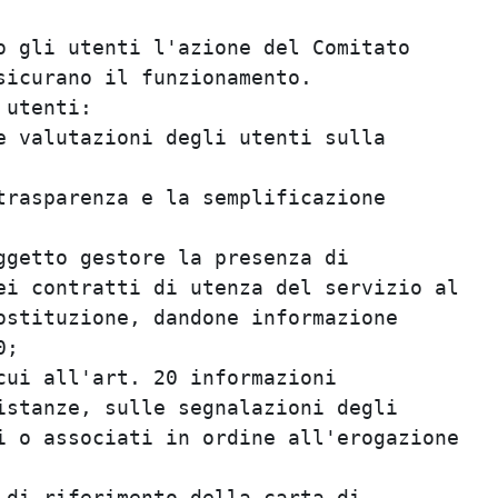
                                         
 gli utenti l'azione del Comitato        
icurano il funzionamento.                
utenti:                                  
 valutazioni degli utenti sulla          
                                         
rasparenza e la semplificazione          
                                         
getto gestore la presenza di             
i contratti di utenza del servizio al    
stituzione, dandone informazione         
;                                        
ui all'art. 20 informazioni              
stanze, sulle segnalazioni degli         
 o associati in ordine all'erogazione    
                                         
di riferimento della carta di            