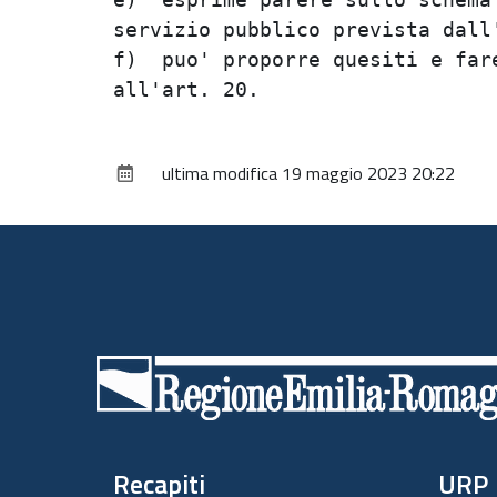
servizio pubblico prevista dall'
f)  puo' proporre quesiti e fare
ultima modifica
19 maggio 2023 20:22
Piè
di
pagina
Recapiti
URP