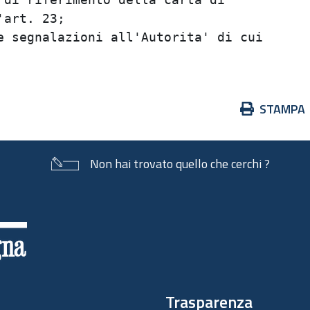
art. 23;                                 
 segnalazioni all'Autorita' di cui       
Azioni
STAMPA
sul
documento
Non hai trovato quello che cerchi ?
Trasparenza