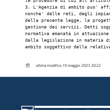
le procedure di cui all'articolo
3. L'Agenzia di ambito puo' affi
nonche' delle reti, degli impian
della presente legge, la progett
gestione dei servizi. Detti sogg
normativa emanata in attuazione 
della legislazione in materia di
ultima modifica
19 maggio 2023 20:22
Piè
di