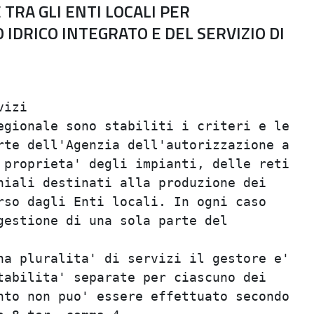
TRA GLI ENTI LOCALI PER
 IDRICO INTEGRATO E DEL SERVIZIO DI
                                         
izi                                      
gionale sono stabiliti i criteri e le    
te dell'Agenzia dell'autorizzazione a    
proprieta' degli impianti, delle reti    
iali destinati alla produzione dei       
so dagli Enti locali. In ogni caso       
estione di una sola parte del            
                                         
a pluralita' di servizi il gestore e'    
abilita' separate per ciascuno dei       
to non puo' essere effettuato secondo    