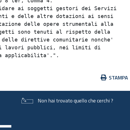
 8 ter, comma 4.                         
dare ai soggetti gestori dei Servizi     
ti e delle altre dotazioni ai sensi      
azione delle opere strumentali alla      
etti sono tenuti al rispetto della       
delle direttive comunitarie nonche'      
 lavori pubblici, nei limiti di          
Azioni
STAMPA
sul
documento
Non hai trovato quello che cerchi ?