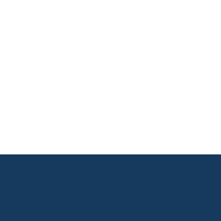
       

       

       

       

       

       

       
