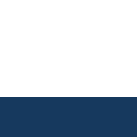
       

       

       

       

       

       
