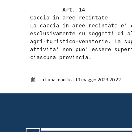
          Art. 14               
Caccia in aree recintate        
La caccia in aree recintate e' c
esclusivamente su soggetti di al
agri-turistico-venatorie. La sup
attivita' non puo' essere superi
ultima modifica
19 maggio 2023 20:22
Piè
di