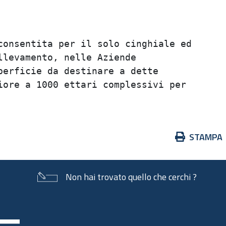
                                         
                                         
onsentita per il solo cinghiale ed       
levamento, nelle Aziende                 
erficie da destinare a dette             
ore a 1000 ettari complessivi per        
Azioni
STAMPA
sul
documento
Non hai trovato quello che cerchi ?