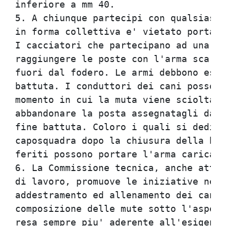
inferiore a mm 40.                    
5. A chiunque partecipi con qualsiasi 
in forma collettiva e' vietato portare
I cacciatori che partecipano ad una ba
raggiungere le poste con l'arma scaric
fuori dal fodero. Le armi debbono esse
battuta. I conduttori dei cani possono
momento in cui la muta viene sciolta. 
abbandonare la posta assegnatagli dal 
fine battuta. Coloro i quali si dedica
caposquadra dopo la chiusura della bat
feriti possono portare l'arma carica. 
6. La Commissione tecnica, anche attra
di lavoro, promuove le iniziative nece
addestramento ed allenamento dei cani 
composizione delle mute sotto l'aspett
resa sempre piu' aderente all'esigenza