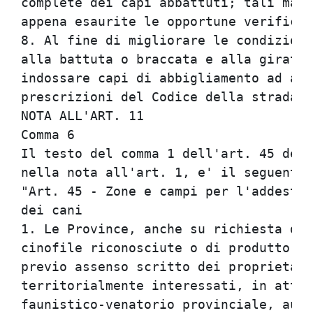
complete dei capi abbattuti; tali mand
appena esaurite le opportune verifiche
8. Al fine di migliorare le condizioni
alla battuta o braccata e alla girata 
indossare capi di abbigliamento ad alt
prescrizioni del Codice della strada. 
NOTA ALL'ART. 11                      
Comma 6                               
Il testo del comma 1 dell'art. 45 dell
nella nota all'art. 1, e' il seguente:
"Art. 45 - Zone e campi per l'addestra
dei cani                              
1. Le Province, anche su richiesta di 
cinofile riconosciute o di produttori 
previo assenso scritto dei proprietari
territorialmente interessati, in attua
faunistico-venatorio provinciale, auto