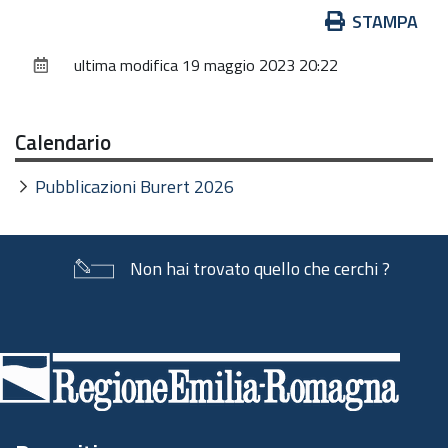
Azioni
STAMPA
sul
ultima modifica
19 maggio 2023 20:22
documento
Calendario
Pubblicazioni Burert 2026
Non hai trovato quello che cerchi ?
Piè
di
pagina