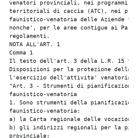
venatori provinciali, nei programmi an
territoriali di caccia (ATC), nei prog
faunistico-venatoria delle Aziende fau
nonche', per le aree contigue ai Parch
regolamenti.                          
NOTA ALL'ART. 1                       
Comma 1                               
Il testo dell'art. 3 della L.R. 15 feb
Disposizioni per la protezione della f
l'esercizio dell'attivita' venatoria, 
"Art. 3 - Strumenti di pianificazione 
faunistico-venatoria                  
1. Sono strumenti della pianificazione
faunistico-venatoria:                 
a) la Carta regionale delle vocazioni 
b) gli indirizzi regionali per la pian
provinciale;                          