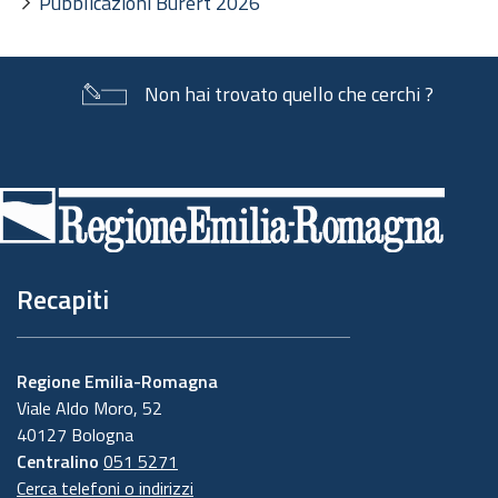
Pubblicazioni Burert 2026
Non hai trovato quello che cerchi ?
Piè
di
pagina
Recapiti
Regione Emilia-Romagna
Viale Aldo Moro, 52
40127 Bologna
Centralino
051 5271
Cerca telefoni o indirizzi