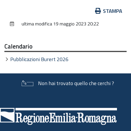
Azioni
STAMPA
sul
ultima modifica
19 maggio 2023 20:22
documento
Calendario
Pubblicazioni Burert 2026
Non hai trovato quello che cerchi ?
Piè
di
pagina