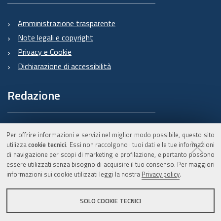
Amministrazione trasparente
Note legali e copyright
Privacy e Cookie
Dichiarazione di accessibilità
Redazione
Informazioni sul Burert
Per offrire informazioni e servizi nel miglior modo possibile, questo sito
e contatti
utilizza
cookie tecnici
. Essi non raccolgono i tuoi dati e le tue informazioni
di navigazione per scopi di marketing e profilazione, e pertanto possono
essere utilizzati senza bisogno di acquisire il tuo consenso. Per maggiori
informazioni sui cookie utilizzati leggi la nostra
Privacy policy
.
C.F. 800.625.903.79
SOLO COOKIE TECNICI