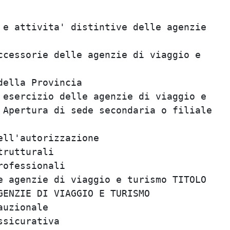
                                         
e attivita' distintive delle agenzie     
                                         
cessorie delle agenzie di viaggio e      
                                         
ella Provincia                           
esercizio delle agenzie di viaggio e     
Apertura di sede secondaria o filiale    
                                         
ll'autorizzazione                        
rutturali                                
ofessionali                              
 agenzie di viaggio e turismo TITOLO     
ENZIE DI VIAGGIO E TURISMO               
uzionale                                 
sicurativa                               