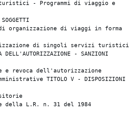
uristici - Programmi di viaggio e        
                                         
SOGGETTI                                 
i organizzazione di viaggi in forma      
                                         
zzazione di singoli servizi turistici    
 DELL'AUTORIZZAZIONE - SANZIONI          
                                         
 e revoca dell'autorizzazione            
ministrative TITOLO V - DISPOSIZIONI     
                                         
itorie                                   
 della L.R. n. 31 del 1984               
                                         
                                         
                                         
                                         