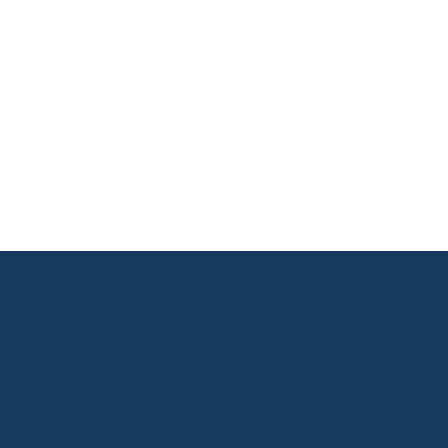
       

       

       

       
