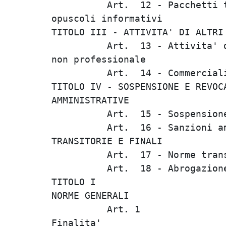
          Art.  12 - Pacchetti t
opuscoli informativi            
TITOLO III - ATTIVITA' DI ALTRI 
          Art.  13 - Attivita' d
non professionale               
          Art.  14 - Commerciali
TITOLO IV - SOSPENSIONE E REVOCA
AMMINISTRATIVE                  
          Art.  15 - Sospensione
          Art.  16 - Sanzioni am
TRANSITORIE E FINALI            
          Art.  17 - Norme trans
          Art.  18 - Abrogazione
TITOLO I                        
NORME GENERALI                  
          Art. 1                
Finalita'                       