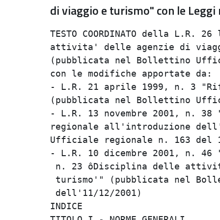
di viaggio e turismo" con le Leggi
TESTO COORDINATO della L.R. 26 l
attivita' delle agenzie di viagg
(pubblicata nel Bollettino Uffic
con le modifiche apportate da:  
- L.R. 21 aprile 1999, n. 3 "Rif
(pubblicata nel Bollettino Uffic
- L.R. 13 novembre 2001, n. 38 "
regionale all'introduzione dell'
Ufficiale regionale n. 163 del 1
- L.R. 10 dicembre 2001, n. 46 "
 n. 23 ôDisciplina delle attivit
 turismo'" (pubblicata nel Bolle
 dell'11/12/2001)               
INDICE                          
TITOLO I - NORME GENERALI       