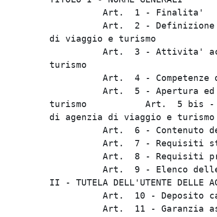
          Art.  1 - Finalita'   
          Art.  2 - Definizione 
di viaggio e turismo            
          Art.  3 - Attivita' ac
turismo                         
          Art.  4 - Competenze d
          Art.  5 - Apertura ed 
turismo           Art.  5 bis - 
di agenzia di viaggio e turismo 
          Art.  6 - Contenuto de
          Art.  7 - Requisiti st
          Art.  8 - Requisiti pr
          Art.  9 - Elenco delle
II - TUTELA DELL'UTENTE DELLE AG
          Art.  10 - Deposito ca
          Art.  11 - Garanzia as