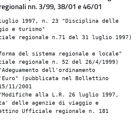
 regionali nn. 3/99, 38/01 e 46/01
uglio 1997, n. 23 "Disciplina delle      
io e turismo"                            
iale regionale n.71 del 31 luglio 1997)  
                                         
orma del sistema regionale e locale"     
iale regionale n. 52 del 26/4/1999)      
Adeguamento dell'ordinamento             
Euro" (pubblicata nel Bollettino         
5/11/2001                                
Modifiche alla L.R. 26 luglio 1997,      
a' delle agenzie di viaggio e            
ttino Ufficiale regionale n. 181         
                                         
                                         
                                         