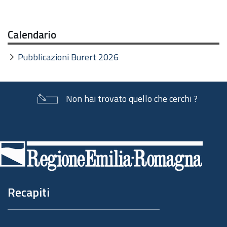
documento
Calendario
Pubblicazioni Burert 2026
Non hai trovato quello che cerchi ?
Piè
di
pagina
Recapiti