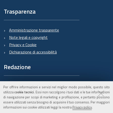
Trasparenza
Amministrazione trasparente
Note legali e copyright
Privacy e Cookie
Dichiarazione di accessibilità
Redazione
Informazioni sul Burert
Per offrire informazioni e servizi nel miglior modo possibile, questo sito
e contatti
utilizza
cookie tecnici
. Essi non raccolgono i tuoi dati e le tue informazioni
di navigazione per scopi di marketing e profilazione, e pertanto possono
essere utilizzati senza bisogno di acquisire il tuo consenso. Per maggiori
informazioni sui cookie utilizzati leggi la nostra
Privacy policy
.