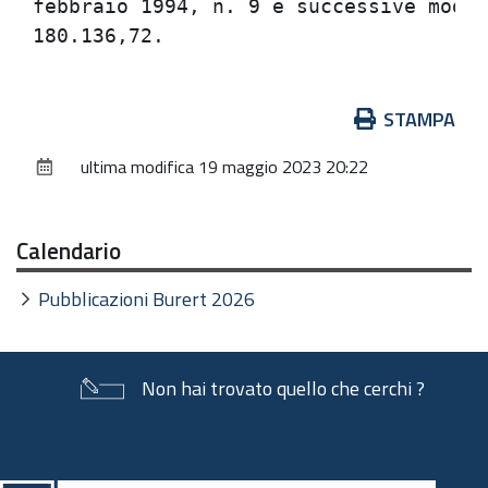
febbraio 1994, n. 9 e successive modif
Azioni
STAMPA
sul
ultima modifica
19 maggio 2023 20:22
documento
Calendario
Pubblicazioni Burert 2026
Non hai trovato quello che cerchi ?
Piè
di