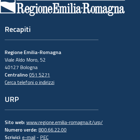
pagina
Recapiti
Regione Emilia-Romagna
Viale Aldo Moro, 52
40127 Bologna
Centralino
051 5271
Cerca telefoni o indirizzi
URP
Sito web:
www.regione.emilia-romagna.it/urp/
Numero verde:
800.66.22.00
Scrivici
:
e-mail
-
PEC