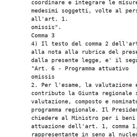
coordinare e integrare le misure
medesimi soggetti, volte al pers
all'art. 1.                     
omissis".                       
Comma 3                         
4) Il testo del comma 2 dell'art
alla nota alla rubrica del prese
dalla presente legge, e' il segu
"Art. 6 - Programma attuativo   
omissis                         
2. Per l'esame, la valutazione e
contributo la Giunta regionale s
valutazione, composto e nominato
programma regionale. Il Presiden
chiedere al Ministro per i beni 
attuazione dell'art. 1, comma 1,
rappresentante in seno al nucleo