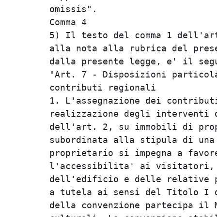
omissis".                       
Comma 4                         
5) Il testo del comma 1 dell'art
alla nota alla rubrica del prese
dalla presente legge, e' il segu
"Art. 7 - Disposizioni particola
contributi regionali            
1. L'assegnazione dei contributi
realizzazione degli interventi d
dell'art. 2, su immobili di prop
subordinata alla stipula di una 
proprietario si impegna a favore
l'accessibilita' ai visitatori, 
dell'edificio e delle relative p
a tutela ai sensi del Titolo I d
della convenzione partecipa il M