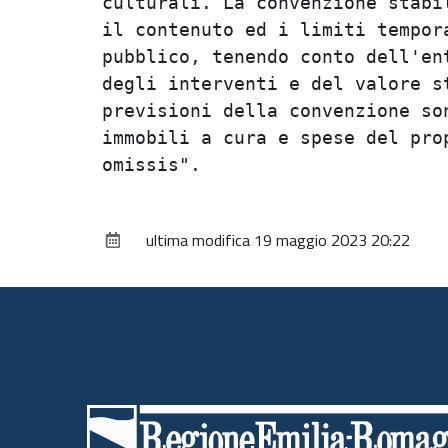
culturali. La convenzione stabil
il contenuto ed i limiti tempora
pubblico, tenendo conto dell'ent
degli interventi e del valore st
previsioni della convenzione son
immobili a cura e spese del prop
ultima modifica
19 maggio 2023 20:22
Piè
di
pagina