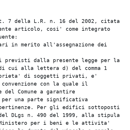
                                         
                                         
. 7 della L.R. n. 16 del 2002, citata    
nte articolo, cosi' come integrato       
ente:                                    
ri in merito all'assegnazione dei        
                                         
 previsti dalla presente legge per la    
i cui alla lettera d) del comma 1        
rieta' di soggetti privati, e'           
convenzione con la quale il              
 del Comune a garantire                  
per una parte significativa              
ertinenze. Per gli edifici sottoposti    
el DLgs n. 490 del 1999, alla stipula    
inistero per i beni e le attivita'       