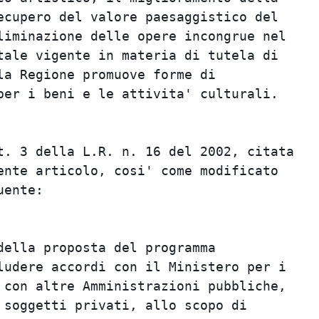
cupero del valore paesaggistico del      
iminazione delle opere incongrue nel     
ale vigente in materia di tutela di      
a Regione promuove forme di              
er i beni e le attivita' culturali.      
                                         
                                         
. 3 della L.R. n. 16 del 2002, citata    
nte articolo, cosi' come modificato      
ente:                                    
                                         
                                         
ella proposta del programma              
udere accordi con il Ministero per i     
con altre Amministrazioni pubbliche,     
soggetti privati, allo scopo di          