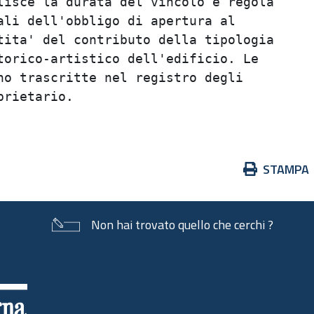
isce la durata del vincolo e regola      
li dell'obbligo di apertura al           
ita' del contributo della tipologia      
orico-artistico dell'edificio. Le        
o trascritte nel registro degli          
rietario.                                
Azioni
STAMPA
sul
documento
Non hai trovato quello che cerchi ?