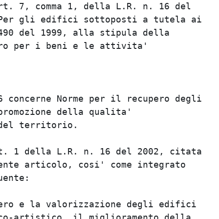
t. 7, comma 1, della L.R. n. 16 del      
er gli edifici sottoposti a tutela ai    
90 del 1999, alla stipula della          
o per i beni e le attivita'              
                                         
                                         
                                         
 concerne Norme per il recupero degli    
romozione della qualita'                 
el territorio.                           
                                         
. 1 della L.R. n. 16 del 2002, citata    
nte articolo, cosi' come integrato       
ente:                                    
                                         
ro e la valorizzazione degli edifici     
o-artistico, il miglioramento della      