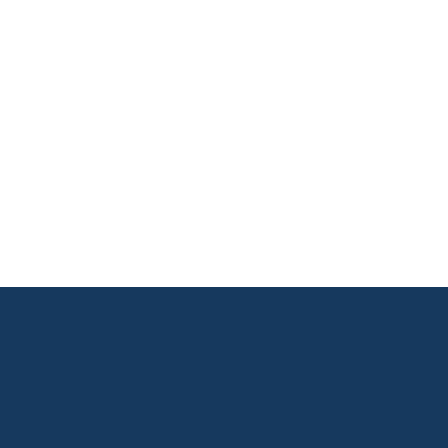
       

       

       

       

       

       
