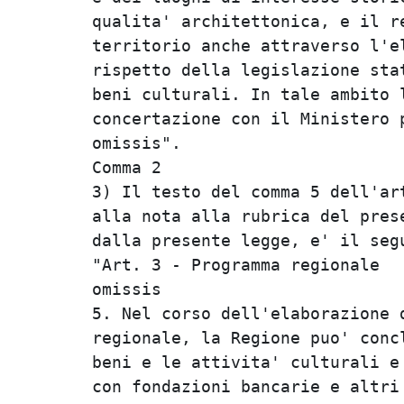
qualita' architettonica, e il re
territorio anche attraverso l'el
rispetto della legislazione stat
beni culturali. In tale ambito l
concertazione con il Ministero p
omissis".                       
Comma 2                         
3) Il testo del comma 5 dell'art
alla nota alla rubrica del prese
dalla presente legge, e' il segu
"Art. 3 - Programma regionale   
omissis                         
5. Nel corso dell'elaborazione d
regionale, la Regione puo' concl
beni e le attivita' culturali e 
con fondazioni bancarie e altri 