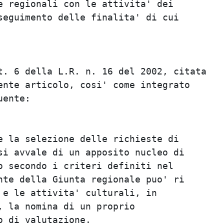
 regionali con le attivita' dei          
eguimento delle finalita' di cui         
                                         
                                         
                                         
. 6 della L.R. n. 16 del 2002, citata    
nte articolo, cosi' come integrato       
ente:                                    
                                         
                                         
 la selezione delle richieste di         
i avvale di un apposito nucleo di        
 secondo i criteri definiti nel          
te della Giunta regionale puo' ri        
e le attivita' culturali, in             
 la nomina di un proprio                 
 di valutazione.                         