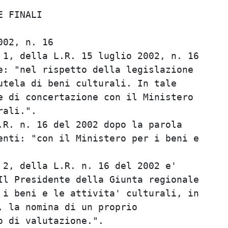
                                         
 FINALI                                  
                                         
02, n. 16                                
1, della L.R. 15 luglio 2002, n. 16      
: "nel rispetto della legislazione       
tela di beni culturali. In tale          
 di concertazione con il Ministero       
ali.".                                   
R. n. 16 del 2002 dopo la parola         
nti: "con il Ministero per i beni e      
                                         
2, della L.R. n. 16 del 2002 e'          
l Presidente della Giunta regionale      
i beni e le attivita' culturali, in      
 la nomina di un proprio                 
 di valutazione.".                       