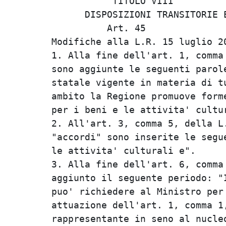
           TITOLO VIII          
      DISPOSIZIONI TRANSITORIE E
          Art. 45               
Modifiche alla L.R. 15 luglio 20
1. Alla fine dell'art. 1, comma 
sono aggiunte le seguenti parole
statale vigente in materia di tu
ambito la Regione promuove forme
per i beni e le attivita' cultur
2. All'art. 3, comma 5, della L.
"accordi" sono inserite le segue
le attivita' culturali e".      
3. Alla fine dell'art. 6, comma 
aggiunto il seguente periodo: "I
puo' richiedere al Ministro per 
attuazione dell'art. 1, comma 1,
rappresentante in seno al nucleo