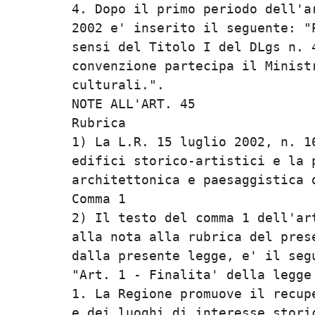
4. Dopo il primo periodo dell'ar
2002 e' inserito il seguente: "P
sensi del Titolo I del DLgs n. 4
convenzione partecipa il Ministr
culturali.".                    
NOTE ALL'ART. 45                
Rubrica                         
1) La L.R. 15 luglio 2002, n. 16
edifici storico-artistici e la p
architettonica e paesaggistica d
Comma 1                         
2) Il testo del comma 1 dell'art
alla nota alla rubrica del prese
dalla presente legge, e' il segu
"Art. 1 - Finalita' della legge 
1. La Regione promuove il recupe
e dei luoghi di interesse storic