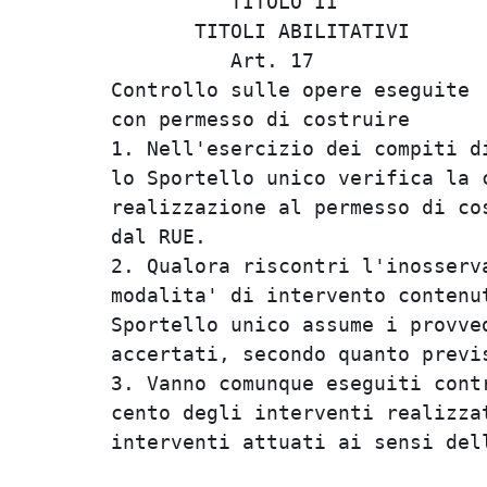
          TITOLO II             
       TITOLI ABILITATIVI       
          Art. 17               
Controllo sulle opere eseguite  
con permesso di costruire       
1. Nell'esercizio dei compiti di
lo Sportello unico verifica la c
realizzazione al permesso di cos
dal RUE.                        
2. Qualora riscontri l'inosserva
modalita' di intervento contenut
Sportello unico assume i provved
accertati, secondo quanto previs
3. Vanno comunque eseguiti contr
cento degli interventi realizzat