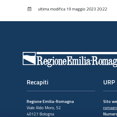
ultima modifica
19 maggio 2023 20:22
Piè
di
pagina
Recapiti
URP
Regione Emilia-Romagna
Sito w
Viale Aldo Moro, 52
romagna
40127 Bologna
Numero