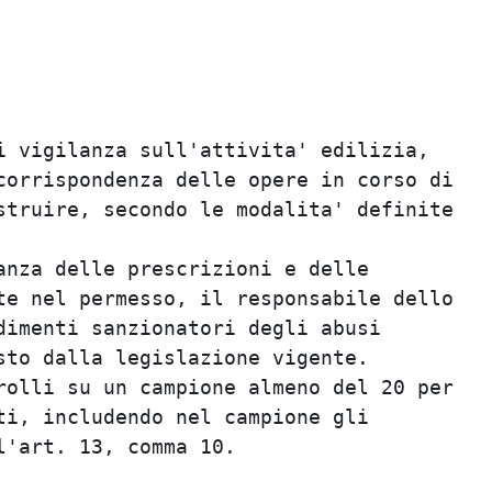
                                         
                                         
                                         
                                         
                                         
 vigilanza sull'attivita' edilizia,      
orrispondenza delle opere in corso di    
truire, secondo le modalita' definite    
                                         
nza delle prescrizioni e delle           
e nel permesso, il responsabile dello    
imenti sanzionatori degli abusi          
to dalla legislazione vigente.           
olli su un campione almeno del 20 per    
i, includendo nel campione gli           