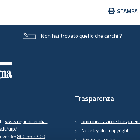
Azioni
STAMPA
sul
documento
Non hai trovato quello che cerchi ?
Trasparenza
eb:
www.regione.emilia-
Amministrazione trasparen
.it/urp/
Note legali e copyright
 verde:
800.66.22.00
Privacy e Cookie