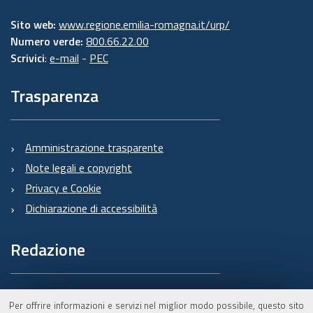
Sito web:
www.regione.emilia-romagna.it/urp/
Numero verde:
800.66.22.00
Scrivici
:
e-mail
-
PEC
Trasparenza
Amministrazione trasparente
Note legali e copyright
Privacy e Cookie
Dichiarazione di accessibilità
Redazione
Informazioni sul Burert
Per offrire informazioni e servizi nel miglior modo possibile, questo sito