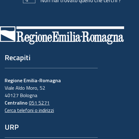
Non hai trovato quello che cerchi ?
Piè
di
pagina
Recapiti
Regione Emilia-Romagna
Viale Aldo Moro, 52
40127 Bologna
Centralino
051 5271
Cerca telefoni o indirizzi
URP