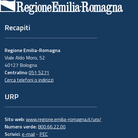
pagina
Recapiti
Regione Emilia-Romagna
Viale Aldo Moro, 52
40127 Bologna
Centralino
051 5271
Cerca telefoni o indirizzi
URP
Sito web:
www.regione.emilia-romagna.it/urp/
Numero verde:
800.66.22.00
Scrivici
:
e-mail
-
PEC