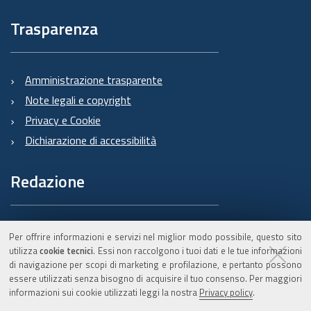
Trasparenza
Amministrazione trasparente
Note legali e copyright
Privacy e Cookie
Dichiarazione di accessibilità
Redazione
Informazioni sul Burert
Per offrire informazioni e servizi nel miglior modo possibile, questo sito
e contatti
utilizza
cookie tecnici
. Essi non raccolgono i tuoi dati e le tue informazioni
di navigazione per scopi di marketing e profilazione, e pertanto possono
essere utilizzati senza bisogno di acquisire il tuo consenso. Per maggiori
informazioni sui cookie utilizzati leggi la nostra
Privacy policy
.