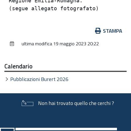
Regione Emilia-Romagna.               
Azioni
STAMPA
sul
ultima modifica
19 maggio 2023 20:22
documento
Calendario
Pubblicazioni Burert 2026
Non hai trovato quello che cerchi ?
Piè
di