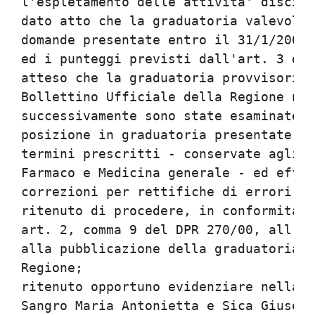
l'espletamento delle attivita' discipl
dato atto che la graduatoria valevole 
domande presentate entro il 31/1/2001,
ed i punteggi previsti dall'art. 3 del
atteso che la graduatoria provvisoria 
Bollettino Ufficiale della Regione n. 
successivamente sono state esaminate l
posizione in graduatoria presentate da
termini prescritti - conservate agli a
Farmaco e Medicina generale - ed effet
correzioni per rettifiche di errori ma
ritenuto di procedere, in conformita' 
art. 2, comma 9 del DPR 270/00, all'ap
alla pubblicazione della graduatoria n
Regione;                              
ritenuto opportuno evidenziare nella g
Sangro Maria Antonietta e Sica Giusepp