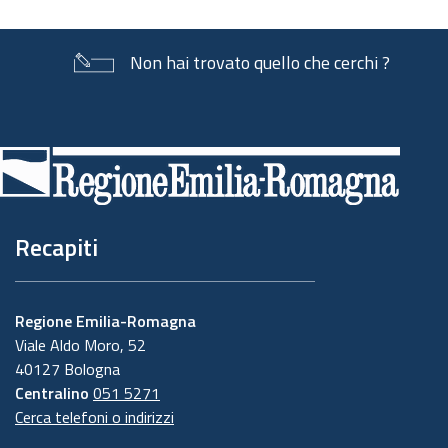
Non hai trovato quello che cerchi ?
Piè
di
pagina
Recapiti
Regione Emilia-Romagna
Viale Aldo Moro, 52
40127 Bologna
Centralino
051 5271
Cerca telefoni o indirizzi