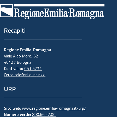
di
pagina
Recapiti
Regione Emilia-Romagna
Viale Aldo Moro, 52
40127 Bologna
Centralino
051 5271
Cerca telefoni o indirizzi
URP
Sito web:
www.regione.emilia-romagna.it/urp/
Numero verde:
800.66.22.00