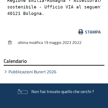
Regione Emilia-Romagna - Assessorato A
sostenibile - Ufficio VIA al seguente 
Azioni
STAMPA
sul
ultima modifica
19 maggio 2023 20:22
documento
Calendario
Pubblicazioni Burert 2026
Non hai trovato quello che cerchi ?
Piè